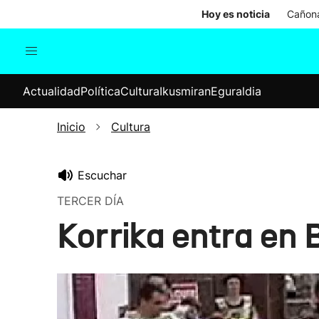
Hoy es noticia
Cañona
Actualidad
Política
Cul
Actualidad
Política
Cultura
Ikusmiran
Eguraldia
Sociedad
Elecciones
Economía
Inicio
Cultura
Internacional
Escuchar
TERCER DÍA
Korrika entra en