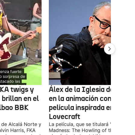
FKA twigs y
Álex de la Iglesia debutará
brillan en el
en la animación con una
ilbao BBK
película inspirada en
Lovecraft
 de Alcalá Norte y
La película, que se titulará 'Ages of
lvin Harris, FKA
Madness: The Howling of the Jinn',