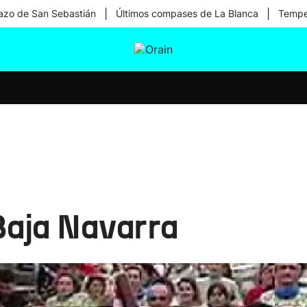
|
|
zo de San Sebastián
Últimos compases de La Blanca
Temper
tura
Ikusmiran
Egural
Salud
Tecnología
 Baja Navarra