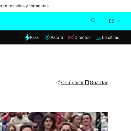
aturas altas y tormentas
ES
dia
Klisk
Para ti
Directos
Lo último
Klisk
Directos
Para ti
Compartir
Guardar
Lo último