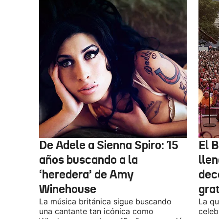
De Adele a Sienna Spiro: 15
El B
años buscando a la
lle
‘heredera’ de Amy
dec
Winehouse
gra
La música británica sigue buscando
La qu
una cantante tan icónica como
celeb