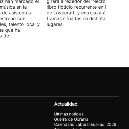
ez han marcado el
girará alrededor del 'Necronomicón', 
 música en la
libro ficticio recurrente en los relatos
s de asistentes
de Lovecraft, y entrelazará varias
 estreno con
tramas situadas en distintas épocas y
es, talento local y
lugares.
sa que ha
o de
Actualidad
Últimas noticias
Guerra de Ucrania
Calendario Laboral Euskadi 2026