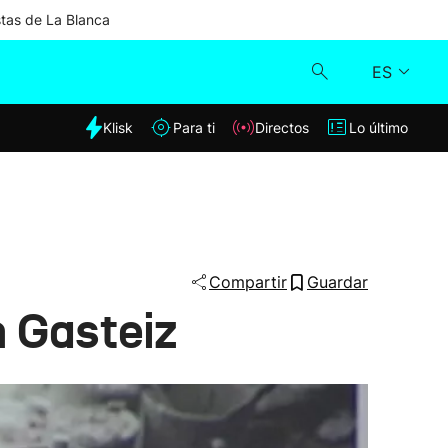
stas de La Blanca
ES
dia
Klisk
Para ti
Directos
Lo último
Klisk
Directos
Para ti
Compartir
Guardar
n Gasteiz
Lo último