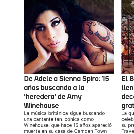
De Adele a Sienna Spiro: 15
El B
años buscando a la
lle
‘heredera’ de Amy
dec
Winehouse
gra
La música británica sigue buscando
La qu
una cantante tan icónica como
celeb
Winehouse, que hace 15 años apareció
su pr
muerta en su casa de Camden Town
Travel