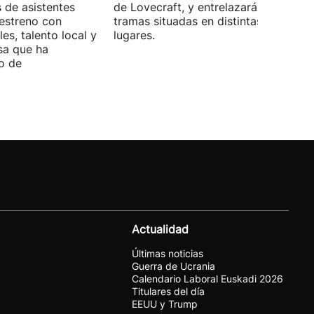
s de asistentes
de Lovecraft, y entrelazará varias
 estreno con
tramas situadas en distintas épocas y
es, talento local y
lugares.
sa que ha
o de
Actualidad
Últimas noticias
Guerra de Ucrania
Calendario Laboral Euskadi 2026
Titulares del día
EEUU y Trump