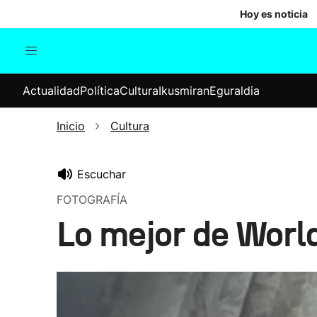
Hoy es noticia
Actualidad
Política
Cul
Actualidad
Política
Cultura
Ikusmiran
Eguraldia
Sociedad
Elecciones
Economía
Inicio
Cultura
Internacional
Escuchar
FOTOGRAFÍA
Lo mejor de Worl