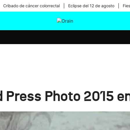
|
|
Cribado de cáncer colorrectal
Eclipse del 12 de agosto
Fie
tura
Ikusmiran
Egural
Salud
Tecnología
d Press Photo 2015 e