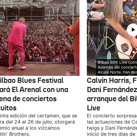
ilbao Blues Festival
Calvin Harris, 
nará El Arenal con una
Dani Fernández 
ena de conciertos
arranque del B
tuitos
Live
inta edición del certamen, que se
El concierto sorpresa
ra del 24 al 26 de julio, otorgará
las actuaciones de Ca
emio anual a los vizcaínos
twigs y Dani Fernánd
lin' Brothers.
inicio de tres días de