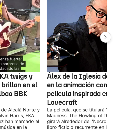
FKA twigs y
Álex de la Iglesia debutará
brillan en el
en la animación con una
ilbao BBK
película inspirada en
Lovecraft
 de Alcalá Norte y
La película, que se titulará 'Ages of
lvin Harris, FKA
Madness: The Howling of the Jinn',
ez han marcado el
girará alrededor del 'Necronomicón', 
 música en la
libro ficticio recurrente en los relatos