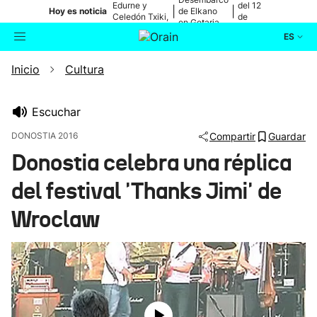
Edurne y
del 12
|
|
Hoy es noticia
de Elkano
Celedón Txiki,
de
en Getaria
en directo
agosto
ES
Inicio
Cultura
Actualidad
Buscador
Política
Escuchar
DONOSTIA 2016
Compartir
Guardar
Cultura
Donostia celebra una réplica
del festival 'Thanks Jimi' de
Ikusmiran
Wroclaw
Eguraldia