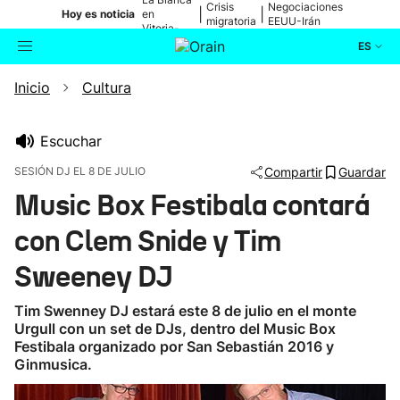
Crisis
Negociaciones
|
|
Hoy es noticia
en
migratoria
EEUU-Irán
Vitoria-
Gasteiz
ES
Inicio
Cultura
Actualidad
Buscador
Política
Escuchar
SESIÓN DJ EL 8 DE JULIO
Compartir
Guardar
Cultura
Music Box Festibala contará
con Clem Snide y Tim
Ikusmiran
Sweeney DJ
Eguraldia
Tim Swenney DJ estará este 8 de julio en el monte
Urgull con un set de DJs, dentro del Music Box
Festibala organizado por San Sebastián 2016 y
Ginmusica.