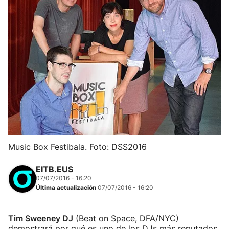
Music Box Festibala. Foto: DSS2016
EITB.EUS
07/07/2016 - 16:20
Última actualización
07/07/2016 - 16:20
Tim Sweeney DJ
(Beat on Space, DFA/NYC)
demostrará por qué es uno de los DJs más reputados