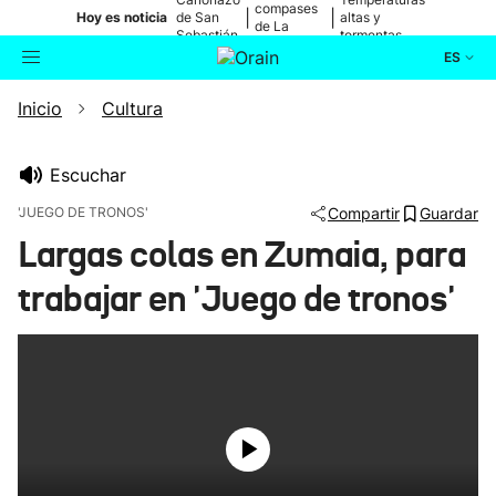
compases
|
|
Hoy es noticia
de San
altas y
de La
Sebastián
tormentas
Blanca
ES
Inicio
Cultura
Actualidad
Buscador
Política
Escuchar
'JUEGO DE TRONOS'
Compartir
Guardar
Cultura
Largas colas en Zumaia, para
trabajar en 'Juego de tronos'
Ikusmiran
Eguraldia