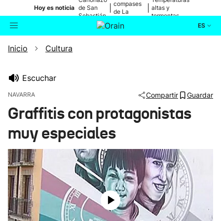
compases
|
|
Hoy es noticia
de San
altas y
de La
Sebastián
tormentas
Blanca
ES
Inicio
Cultura
Actualidad
Buscador
Política
Escuchar
NAVARRA
Compartir
Guardar
Cultura
Graffitis con protagonistas
muy especiales
Ikusmiran
Eguraldia