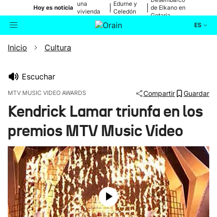
una
Edurne y
|
|
Hoy es noticia
de Elkano en
vivienda
Celedón
Getaria
de Bilbao
Txiki
ES
Inicio
Cultura
Actualidad
Buscador
Política
Escuchar
MTV MUSIC VIDEO AWARDS
Compartir
Guardar
Cultura
Kendrick Lamar triunfa en los
premios MTV Music Video
Ikusmiran
Eguraldia