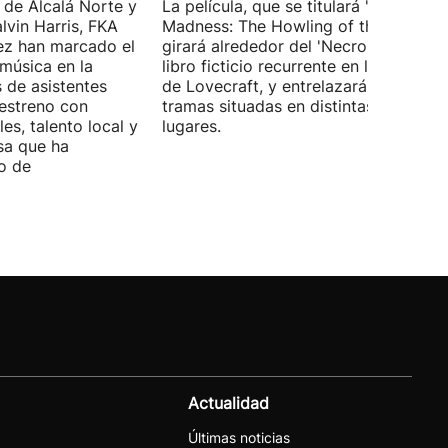
 de Alcalá Norte y
La película, que se titulará 'Ages of
lvin Harris, FKA
Madness: The Howling of the Jinn',
ez han marcado el
girará alrededor del 'Necronomicón', 
 música en la
libro ficticio recurrente en los relatos
s de asistentes
de Lovecraft, y entrelazará varias
 estreno con
tramas situadas en distintas épocas y
es, talento local y
lugares.
sa que ha
o de
Actualidad
Últimas noticias