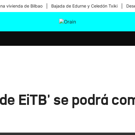
|
|
una vivienda de Bilbao
Bajada de Edurne y Celedón Txiki
Dese
tura
Ikusmiran
Egural
Salud
Tecnología
o de EiTB' se podrá co