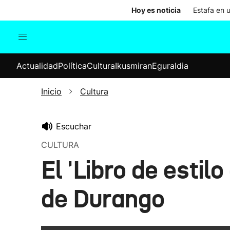
Hoy es noticia
Estafa en 
Actualidad
Política
Cul
Actualidad
Política
Cultura
Ikusmiran
Eguraldia
Sociedad
Elecciones
Economía
Inicio
Cultura
Internacional
Escuchar
CULTURA
El 'Libro de estil
de Durango