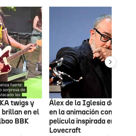
FKA twigs y
Álex de la Iglesia debutará
brillan en el
en la animación con una
ilbao BBK
película inspirada en
Lovecraft