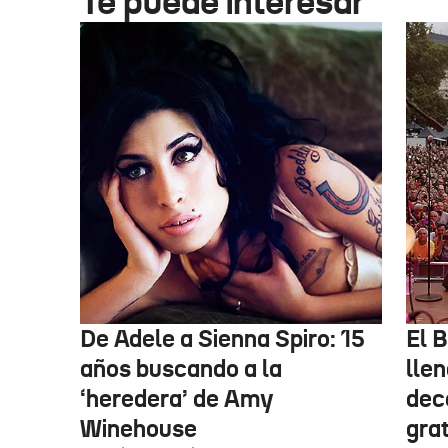
Te puede interesar
De Adele a Sienna Spiro: 15
El B
años buscando a la
lle
‘heredera’ de Amy
dec
Winehouse
gra