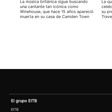
La música británica sigue buscando
La qu
una cantante tan icónica como
celeb
Winehouse, que hace 15 años apareció
su pr
muerta en su casa de Camden Town
Travel
El grupo EITB
EITB