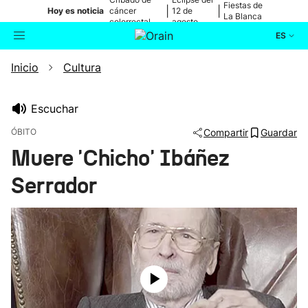
Fiestas de
|
|
Hoy es noticia
cáncer
12 de
La Blanca
colorrectal
agosto
ES
Inicio
Cultura
Actualidad
Buscador
Política
Escuchar
ÓBITO
Compartir
Guardar
Cultura
Muere 'Chicho' Ibáñez
Serrador
Ikusmiran
Eguraldia