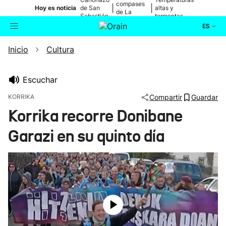
compases
|
|
Hoy es noticia
de San
altas y
de La
Sebastián
tormentas
Blanca
ES
Inicio
Cultura
Actualidad
Buscador
Política
Escuchar
KORRIKA
Compartir
Guardar
Cultura
Korrika recorre Donibane
Garazi en su quinto día
Ikusmiran
Eguraldia