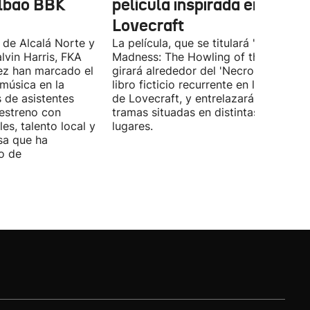
ilbao BBK
película inspirada en
Lovecraft
 de Alcalá Norte y
La película, que se titulará 'Ages of
lvin Harris, FKA
Madness: The Howling of the Jinn',
ez han marcado el
girará alrededor del 'Necronomicón', 
 música en la
libro ficticio recurrente en los relatos
s de asistentes
de Lovecraft, y entrelazará varias
 estreno con
tramas situadas en distintas épocas y
es, talento local y
lugares.
sa que ha
o de