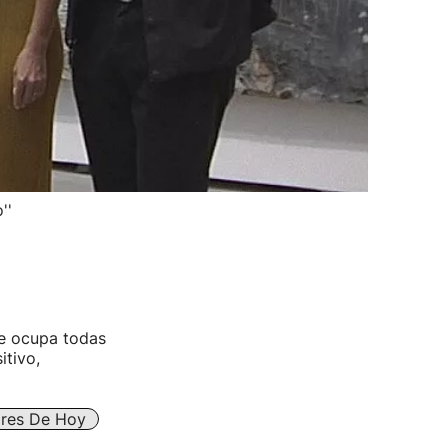
''
ue ocupa todas
itivo,
ares De Hoy