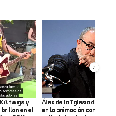
FKA twigs y
Álex de la Iglesia debutará
brillan en el
en la animación con una