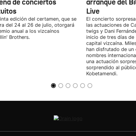
ena de conciertos
arranque del B
tuitos
Live
inta edición del certamen, que se
El concierto sorpresa
ra del 24 al 26 de julio, otorgará
las actuaciones de Ca
emio anual a los vizcaínos
twigs y Dani Fernánd
lin' Brothers.
inicio de tres días de
capital vizcaína. Mile
han disfrutado de un
nombres internacional
una actuación sorpre
sorprendido al públic
Kobetamendi.