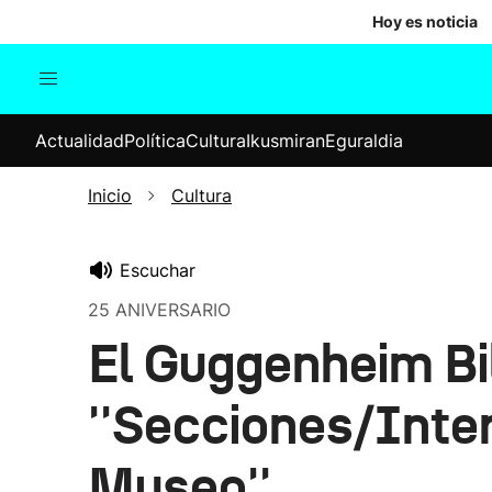
Hoy es noticia
Actualidad
Política
Cul
Actualidad
Política
Cultura
Ikusmiran
Eguraldia
Sociedad
Elecciones
Economía
Inicio
Cultura
Internacional
Escuchar
25 ANIVERSARIO
El Guggenheim Bi
''Secciones/Inter
Museo''