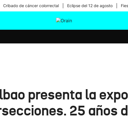
|
|
Cribado de cáncer colorrectal
Eclipse del 12 de agosto
Fie
tura
Ikusmiran
Egural
Salud
Tecnología
lbao presenta la expo
secciones. 25 años de