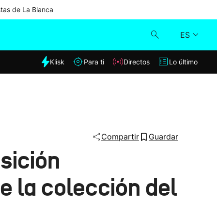
stas de La Blanca
ES
dia
Klisk
Para ti
Directos
Lo último
Klisk
Directos
Para ti
Compartir
Guardar
sición
Lo último
 la colección del