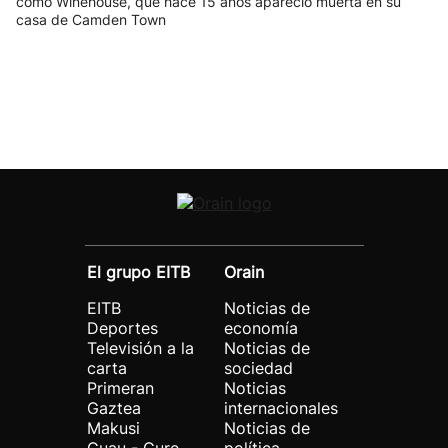
como Winehouse, que hace 15 años apareció muerta en su
casa de Camden Town
El grupo EITB
Orain
EITB
Noticias de
Deportes
economía
Televisión a la
Noticias de
carta
sociedad
Primeran
Noticias
Gaztea
internacionales
Makusi
Noticias de