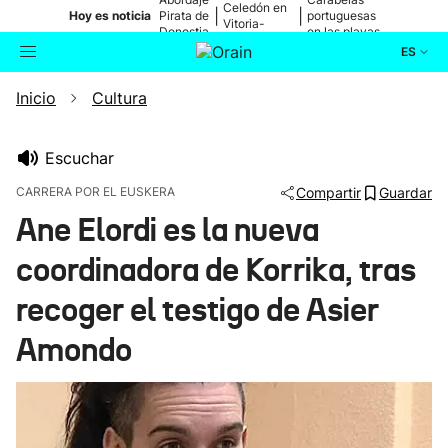
Celedón en
|
|
Hoy es noticia
Pirata de
portuguesas
Vitoria-
Donostia
en las playas
Gasteiz
ES
Inicio
Cultura
Actualidad
Buscador
Política
Escuchar
CARRERA POR EL EUSKERA
Compartir
Guardar
Cultura
Ane Elordi es la nueva
coordinadora de Korrika, tras
Ikusmiran
recoger el testigo de Asier
Eguraldia
Amondo