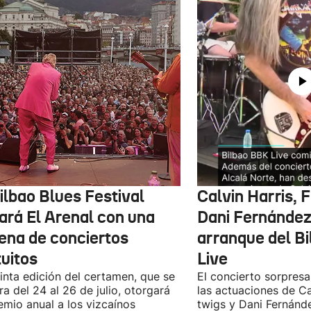
ilbao Blues Festival
Calvin Harris, 
nará El Arenal con una
Dani Fernández 
ena de conciertos
arranque del B
tuitos
Live
inta edición del certamen, que se
El concierto sorpresa
ra del 24 al 26 de julio, otorgará
las actuaciones de Ca
emio anual a los vizcaínos
twigs y Dani Fernánd