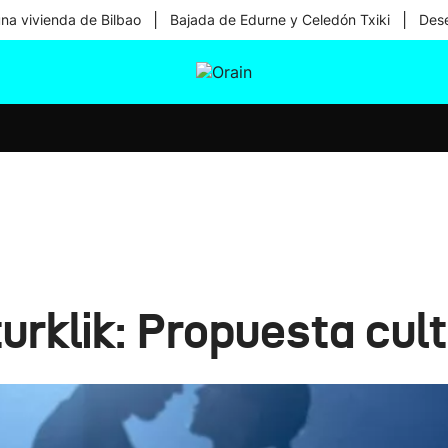
|
|
una vivienda de Bilbao
Bajada de Edurne y Celedón Txiki
Dese
tura
Ikusmiran
Egural
Salud
Tecnología
urklik: Propuesta cu