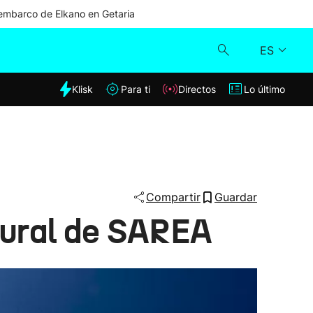
mbarco de Elkano en Getaria
ES
dia
Klisk
Para ti
Directos
Lo último
Klisk
Directos
Para ti
Compartir
Guardar
ltural de SAREA
Lo último