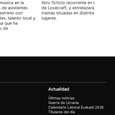
 música en la
libro ficticio recurrente en los relatos
s de asistentes
de Lovecraft, y entrelazará varias
 estreno con
tramas situadas en distintas épocas y
es, talento local y
lugares.
sa que ha
o de
Actualidad
Últimas noticias
Guerra de Ucrania
Calendario Laboral Euskadi 2026
Titulares del día