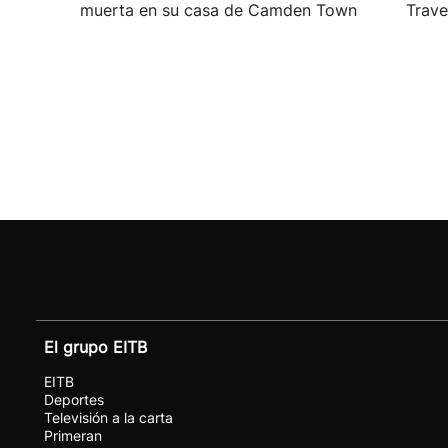
muerta en su casa de Camden Town
Travel
El grupo EITB
EITB
Deportes
Televisión a la carta
Primeran