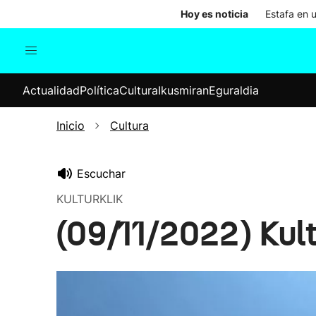
Hoy es noticia
Estafa en 
Actualidad
Política
Cul
Actualidad
Política
Cultura
Ikusmiran
Eguraldia
Sociedad
Elecciones
Economía
Inicio
Cultura
Internacional
Escuchar
KULTURKLIK
(09/11/2022) Kult