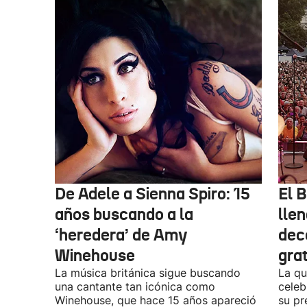
De Adele a Sienna Spiro: 15
El B
años buscando a la
lle
‘heredera’ de Amy
dec
Winehouse
gra
La música británica sigue buscando
La qu
una cantante tan icónica como
celeb
Winehouse, que hace 15 años apareció
su pr