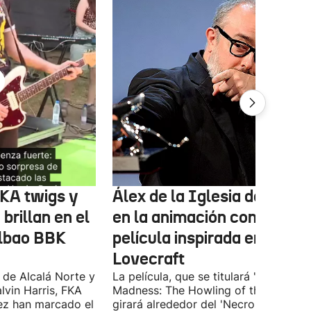
FKA twigs y
Álex de la Iglesia debutará
brillan en el
en la animación con una
ilbao BBK
película inspirada en
Lovecraft
 de Alcalá Norte y
La película, que se titulará 'Ages of
lvin Harris, FKA
Madness: The Howling of the Jinn',
ez han marcado el
girará alrededor del 'Necronomicón', 