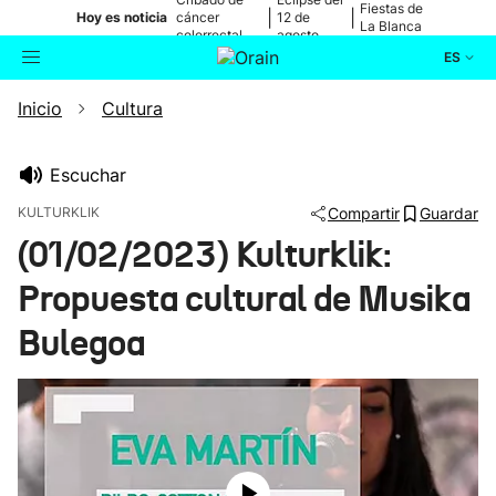
Fiestas de
|
|
Hoy es noticia
cáncer
12 de
La Blanca
colorrectal
agosto
ES
Inicio
Cultura
Actualidad
Buscador
Política
Escuchar
KULTURKLIK
Compartir
Guardar
Cultura
(01/02/2023) Kulturklik:
Propuesta cultural de Musika
Ikusmiran
Bulegoa
Eguraldia