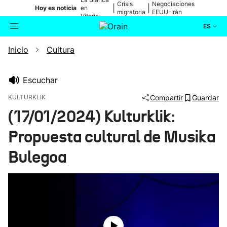
Crisis
Negociaciones
|
|
Hoy es noticia
en
migratoria
EEUU-Irán
Vitoria-
Gasteiz
ES
Inicio
Cultura
Actualidad
Buscador
Política
Escuchar
KULTURKLIK
Compartir
Guardar
Cultura
(17/01/2024) Kulturklik:
Propuesta cultural de Musika
Ikusmiran
Bulegoa
Eguraldia