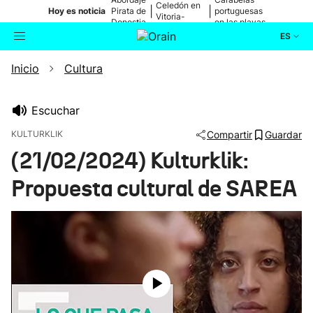
Celedón en
|
|
Hoy es noticia
Pirata de
portuguesas
Vitoria-
Donostia
en las playas
Gasteiz
ES
Inicio
Cultura
Actualidad
Buscador
Política
Escuchar
KULTURKLIK
Compartir
Guardar
Cultura
(21/02/2024) Kulturklik:
Propuesta cultural de SAREA
Ikusmiran
Eguraldia