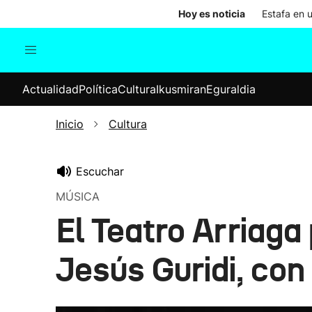
Hoy es noticia
Estafa en 
Actualidad
Política
Cul
Actualidad
Política
Cultura
Ikusmiran
Eguraldia
Sociedad
Elecciones
Economía
Inicio
Cultura
Internacional
Escuchar
MÚSICA
El Teatro Arriaga 
Jesús Guridi, con