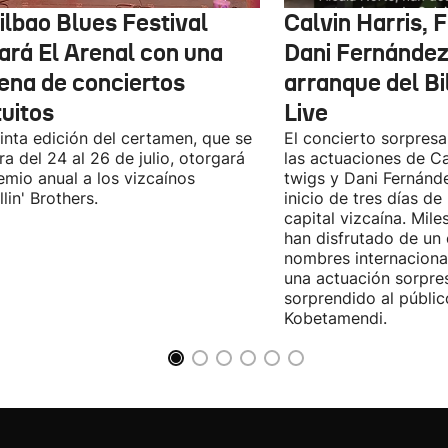
ilbao Blues Festival
Calvin Harris, 
nará El Arenal con una
Dani Fernández 
ena de conciertos
arranque del B
tuitos
Live
inta edición del certamen, que se
El concierto sorpresa
ra del 24 al 26 de julio, otorgará
las actuaciones de Ca
emio anual a los vizcaínos
twigs y Dani Fernánd
lin' Brothers.
inicio de tres días de
capital vizcaína. Mile
han disfrutado de un
nombres internacional
una actuación sorpre
sorprendido al públic
Kobetamendi.