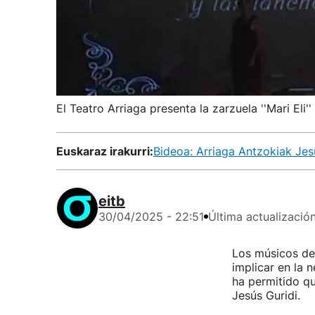
El Teatro Arriaga presenta la zarzuela ''Mari Eli'
Euskaraz irakurri:
Bideoa: Arriaga Antzokiak Jesu
eitb
30/04/2025 - 22:51
Última actualizació
Los músicos de 
implicar en la n
ha permitido qu
Jesús Guridi.