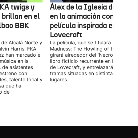
FKA twigs y
Álex de la Iglesia debutará
brillan en el
en la animación con una
ilbao BBK
película inspirada en
Lovecraft
 de Alcalá Norte y
La película, que se titulará 'Ages of
lvin Harris, FKA
Madness: The Howling of the Jinn',
ez han marcado el
girará alrededor del 'Necronomicón', 
 música en la
libro ficticio recurrente en los relatos
s de asistentes
de Lovecraft, y entrelazará varias
 estreno con
tramas situadas en distintas épocas y
es, talento local y
lugares.
sa que ha
o de