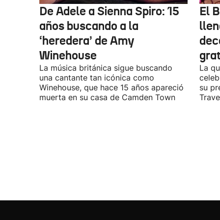
De Adele a Sienna Spiro: 15
El B
años buscando a la
lle
‘heredera’ de Amy
dec
Winehouse
gra
La música británica sigue buscando
La qu
una cantante tan icónica como
celeb
Winehouse, que hace 15 años apareció
su pr
muerta en su casa de Camden Town
Travel