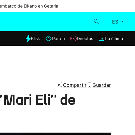
mbarco de Elkano en Getaria
ES
dia
Klisk
Para ti
Directos
Lo último
Klisk
Directos
Para ti
Compartir
Guardar
Mari Eli'' de
Lo último