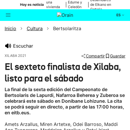
una
Edurne y
|
|
Hoy es noticia
de Elkano en
vivienda
Celedón
Getaria
de Bilbao
Txiki
ES
Inicio
Cultura
Bertsolaritza
Actualidad
Buscador
Política
Escuchar
XILABA 2021
Compartir
Guardar
Cultura
El sexteto finalista de Xilaba,
listo para el sábado
Ikusmiran
La final de la sexta edición del Campeonato de
Eguraldia
Bertsolaris de Lapurdi, Nafarroa Beherea y Zuberoa se
celebrará este sábado en Donibane Lohizune. La cita
se podrá seguir en directo, a partir de las 17:00 horas,
en eitb.eus.
Amets Arzallus, Miren Artetxe, Odei Barroso, Maddi