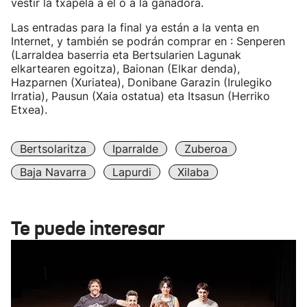
vestir la txapela a el o a la ganadora.
Las entradas para la final ya están a la venta en
Internet, y también se podrán comprar en : Senperen
(Larraldea baserria eta Bertsularien Lagunak
elkartearen egoitza), Baionan (Elkar denda),
Hazparnen (Xuriatea), Donibane Garazin (Irulegiko
Irratia), Pausun (Xaia ostatua) eta Itsasun (Herriko
Etxea).
Bertsolaritza
Iparralde
Zuberoa
Baja Navarra
Lapurdi
Xilaba
Te puede interesar