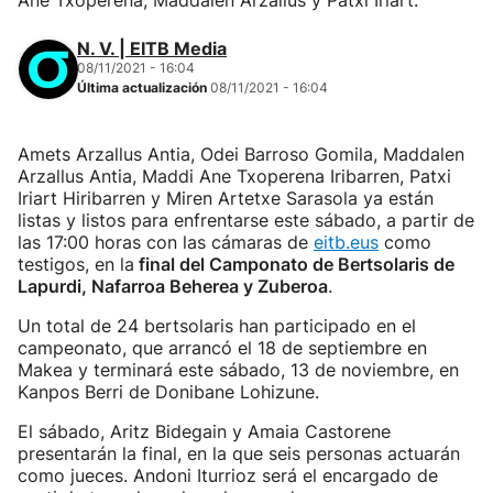
Ane Txoperena, Maddalen Arzallus y Patxi Iriart.
N. V. | EITB Media
08/11/2021 - 16:04
Última actualización
08/11/2021 - 16:04
Amets Arzallus Antia, Odei Barroso Gomila, Maddalen
Arzallus Antia, Maddi Ane Txoperena Iribarren, Patxi
Iriart Hiribarren y Miren Artetxe Sarasola ya están
listas y listos para enfrentarse este sábado, a partir de
las 17:00 horas con las cámaras de
eitb.eus
como
testigos, en la
final del Camponato de Bertsolaris de
Lapurdi, Nafarroa Beherea y Zuberoa
.
Un total de 24 bertsolaris han participado en el
campeonato, que arrancó el 18 de septiembre en
Makea y terminará este sábado, 13 de noviembre, en
Kanpos Berri de Donibane Lohizune.
El sábado, Aritz Bidegain y Amaia Castorene
presentarán la final, en la que seis personas actuarán
como jueces. Andoni Iturrioz será el encargado de