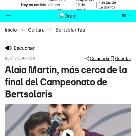
Fiestas de
|
|
Hoy es noticia
cáncer
12 de
La Blanca
colorrectal
agosto
ES
Inicio
Cultura
Bertsolaritza
Actualidad
Buscador
Política
Escuchar
BERTSOLARITZA
Compartir
Guardar
Cultura
Alaia Martin, más cerca de la
final del Campeonato de
Ikusmiran
Bertsolaris
Eguraldia