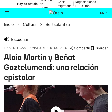
Crisis
Negociaciones
|
|
Hoy es noticia
en
migratoria
EEUU-Irán
Vitoria-
Gasteiz
ES
Inicio
Cultura
Bertsolaritza
Actualidad
Buscador
Política
Escuchar
FINAL DEL CAMPEONATO DE BERTSOLARIS
Compartir
Guardar
Cultura
Alaia Martin y Beñat
Gaztelumendi: una relación
Ikusmiran
epistolar
Eguraldia