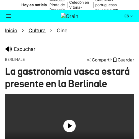
Celedón en
|
|
Hoy es noticia
Pirata de
portuguesas
Vitoria-
Donostia
en las playas
Gasteiz
ES
Inicio
Cultura
Cine
Actualidad
Buscador
Política
Escuchar
BERLINALE
Compartir
Guardar
Cultura
La gastronomía vasca estará
presente en la Berlinale
Ikusmiran
Eguraldia