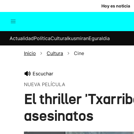
Hoy es noticia
Actualidad
Política
Cul
Actualidad
Política
Cultura
Ikusmiran
Eguraldia
Sociedad
Elecciones
Economía
Inicio
Cultura
Cine
Internacional
Escuchar
NUEVA PELÍCULA
El thriller 'Txarr
asesinatos