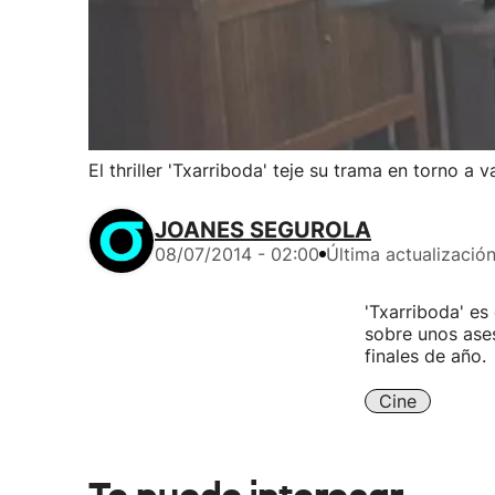
El thriller 'Txarriboda' teje su trama en torno a 
JOANES SEGUROLA
08/07/2014 - 02:00
Última actualizació
'Txarriboda' es
sobre unos ases
finales de año.
Cine