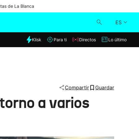
stas de La Blanca
ES
dia
Klisk
Para ti
Directos
Lo último
Klisk
Directos
Para ti
Compartir
Guardar
 torno a varios
Lo último