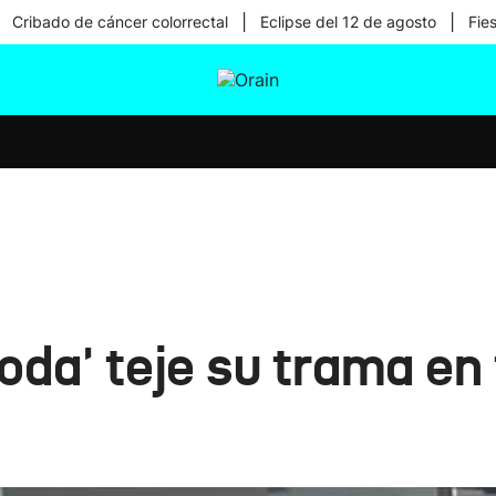
|
|
Cribado de cáncer colorrectal
Eclipse del 12 de agosto
Fie
tura
Ikusmiran
Egural
Salud
Tecnología
iboda' teje su trama en