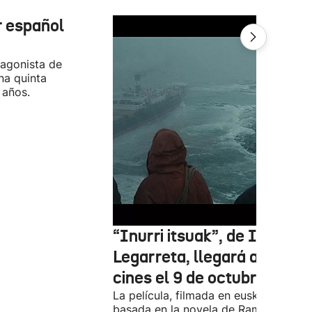
r español
tagonista de
na quinta
 años.
“Inurri itsuak”, de Igor
Legarreta, llegará a los
cines el 9 de octubre
La película, filmada en euskera, está
basada en la novela de Ramiro Pinilla