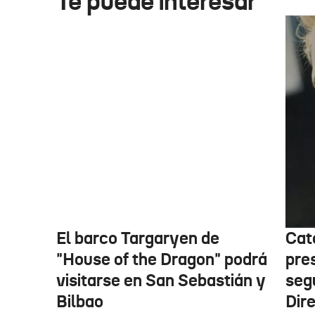
Te puede interesar
El barco Targaryen de
Cat
"House of the Dragon" podrá
pre
visitarse en San Sebastián y
seg
Bilbao
Dir