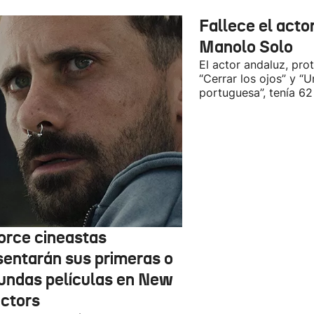
Fallece el acto
Manolo Solo
El actor andaluz, pro
“Cerrar los ojos” y “U
portuguesa”, tenía 62
orce cineastas
sentarán sus primeras o
undas películas en New
ectors