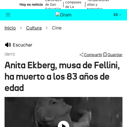
compases
|
|
Hoy es noticia
de San
altas y
de La
Sebastián
tormentas
Blanca
ES
Inicio
Cultura
Cine
Actualidad
Buscador
Política
Escuchar
ÓBITO
Compartir
Guardar
Cultura
Anita Ekberg, musa de Fellini,
ha muerto a los 83 años de
Ikusmiran
edad
Eguraldia