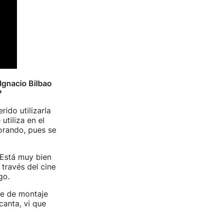
 Ignacio Bilbao
?
ido utilizarla
tiliza en el
orando, pues se
 Está muy bien
 través del cine
go.
se de montaje
anta, vi que