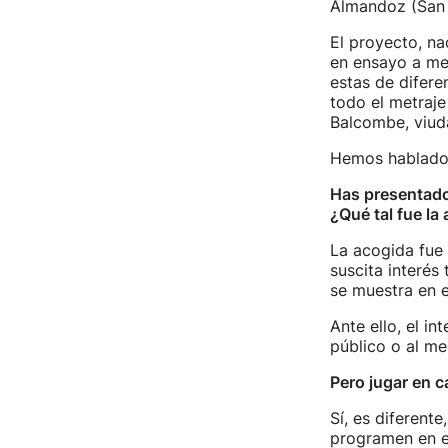
Almandoz (San 
El proyecto, n
en ensayo a me
estas de difere
todo el metraje
Balcombe, viuda
Hemos hablado c
Has presentado
¿Qué tal fue la 
La acogida fue
suscita interés
se muestra en e
Ante ello, el i
público o al me
Pero jugar en c
Sí, es diferent
programen en el