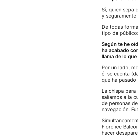
Sí, quien sepa 
y seguramente 
De todas forma
tipo de público
Según te he oíd
ha acabado conv
llama de lo qu
Por un lado, m
él se cuenta (d
que ha pasado 
La chispa para 
salíamos a la c
de personas den
navegación. Fu
Simultáneamente
Florence Balcom
hacer desaparec