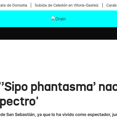
|
|
rata de Donostia
Subida de Celedón en Vitoria-Gasteiz
Carabe
tura
Ikusmiran
Egural
Salud
Tecnología
'’Sipo phantasma’ na
pectro'
e San Sebastián, ya que lo ha vivido como espectador, jur