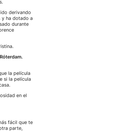
s.
 ido derivando
 y ha dotado a
usado durante
lorence
istina.
 Róterdam.
e la película
 si la película
casa.
iosidad en el
ás fácil que te
tra parte,