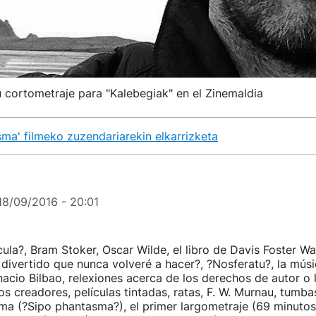
cortometraje para "Kalebegiak" en el Zinemaldia
a' filmeko zuzendariarekin elkarrizketa
18/09/2016 - 20:01
ula?, Bram Stoker, Oscar Wilde, el libro de Davis Foster Wa
ivertido que nunca volveré a hacer?, ?Nosferatu?, la músi
acio Bilbao, relexiones acerca de los derechos de autor o 
los creadores, películas tintadas, ratas, F. W. Murnau, tumb
ma (?Sipo phantasma?), el primer largometraje (69 minutos