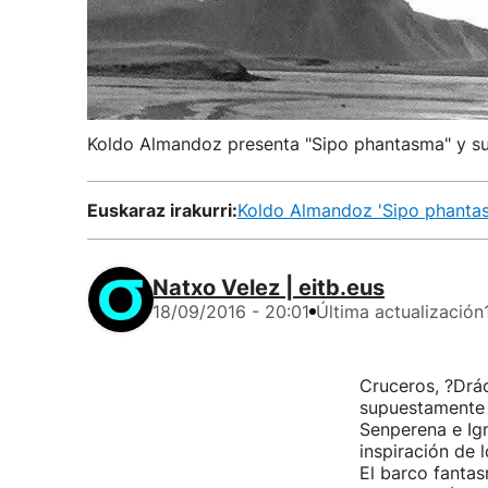
Koldo Almandoz presenta "Sipo phantasma" y su 
Euskaraz irakurri:
Koldo Almandoz 'Sipo phantasm
Natxo Velez | eitb.eus
18/09/2016 - 20:01
Última actualización
Cruceros, ?Drác
supuestamente d
Senperena e Ign
inspiración de 
El barco fantas