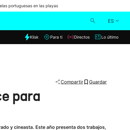
las portuguesas en las playas
ES
dia
Klisk
Para ti
Directos
Lo último
Klisk
Directos
Para ti
Compartir
Guardar
ce para
Lo último
ado y cineasta. Este año presenta dos trabajos,