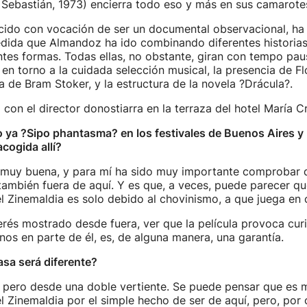
Sebastián, 1973) encierra todo eso y más en sus camarote
acido con vocación de ser un documental observacional, ha
dida que Almandoz ha ido combinando diferentes historias
ntes formas. Todas ellas, no obstante, giran con tempo pa
 en torno a la cuidada selección musical, la presencia de F
 de Bram Stoker, y la estructura de la novela ?Drácula?.
on el director donostiarra en la terraza del hotel María Cr
 ya ?Sipo phantasma? en los festivales de Buenos Aires y
acogida allí?
 muy buena, y para mí ha sido muy importante comprobar qu
 también fuera de aquí. Y es que, a veces, puede parecer que
l Zinemaldia es solo debido al chovinismo, a que juega en 
nterés mostrado desde fuera, ver que la película provoca cur
nos en parte de él, es, de alguna manera, una garantía.
asa será diferente?
e, pero desde una doble vertiente. Se puede pensar que es m
 Zinemaldia por el simple hecho de ser de aquí, pero, por o