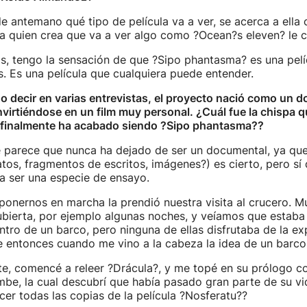
de antemano qué tipo de película va a ver, se acerca a ella 
a quien crea que va a ver algo como ?Ocean?s eleven? le c
s, tengo la sensación de que ?Sipo phantasma? es una pelí
s. Es una película que cualquiera puede entender.
o decir en varias entrevistas, el proyecto nació como un 
irtiéndose en un film muy personal. ¿Cuál fue la chispa q
e finalmente ha acabado siendo ?Sipo phantasma??
e parece que nunca ha dejado de ser un documental, ya que
atos, fragmentos de escritos, imágenes?) es cierto, pero sí
a ser una especie de ensayo.
ponernos en marcha la prendió nuestra visita al crucero. 
ubierta, por ejemplo algunas noches, y veíamos que estaba 
tro de un barco, pero ninguna de ellas disfrutaba de la exp
e entonces cuando me vino a la cabeza la idea de un barco
, comencé a releer ?Drácula?, y me topé en su prólogo co
be, la cual descubrí que había pasado gran parte de su vi
er todas las copias de la película ?Nosferatu??