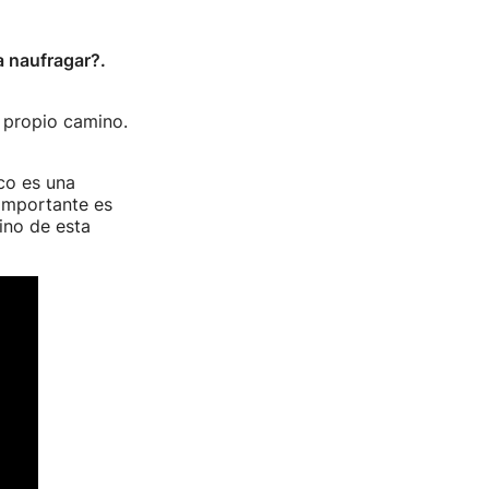
a naufragar?.
 propio camino.
co es una
 importante es
ino de esta