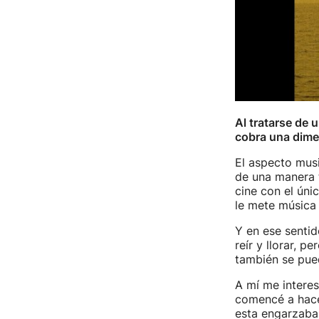
Al tratarse de 
cobra una dime
El aspecto musi
de una manera t
cine con el úni
le mete música d
Y en ese sentid
reír y llorar, p
también se pued
A mí me interes
comencé a hace
esta engarzaba 