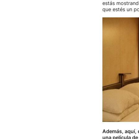
estás mostrando
que estés un p
Además, aquí, 
una película d