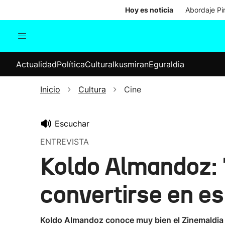
Hoy es noticia
Abordaje Pi
Actualidad
Política
Cul
Actualidad
Política
Cultura
Ikusmiran
Eguraldia
Sociedad
Elecciones
Economía
Inicio
Cultura
Cine
Internacional
Escuchar
ENTREVISTA
Koldo Almandoz: 
convertirse en es
Koldo Almandoz conoce muy bien el Zinemaldia d