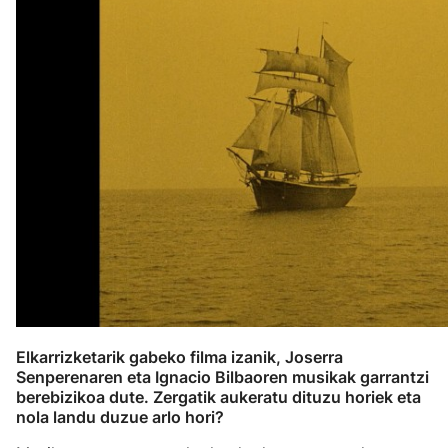
Elkarrizketarik gabeko filma izanik, Joserra
Senperenaren eta Ignacio Bilbaoren musikak garrantzi
berebizikoa dute. Zergatik aukeratu dituzu horiek eta
nola landu duzue arlo hori?