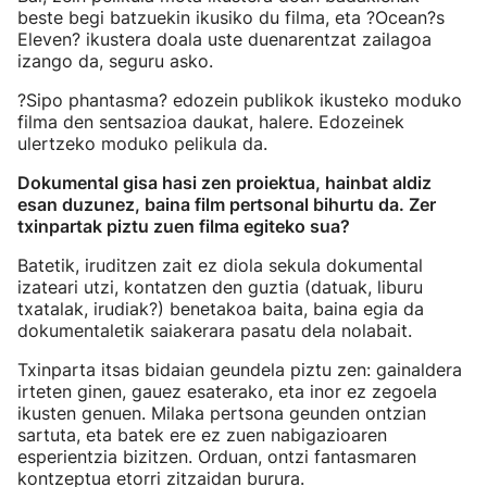
beste begi batzuekin ikusiko du filma, eta ?Ocean?s
Eleven? ikustera doala uste duenarentzat zailagoa
izango da, seguru asko.
?Sipo phantasma? edozein publikok ikusteko moduko
filma den sentsazioa daukat, halere. Edozeinek
ulertzeko moduko pelikula da.
Dokumental gisa hasi zen proiektua, hainbat aldiz
esan duzunez, baina film pertsonal bihurtu da. Zer
txinpartak piztu zuen filma egiteko sua?
Batetik, iruditzen zait ez diola sekula dokumental
izateari utzi, kontatzen den guztia (datuak, liburu
txatalak, irudiak?) benetakoa baita, baina egia da
dokumentaletik saiakerara pasatu dela nolabait.
Txinparta itsas bidaian geundela piztu zen: gainaldera
irteten ginen, gauez esaterako, eta inor ez zegoela
ikusten genuen. Milaka pertsona geunden ontzian
sartuta, eta batek ere ez zuen nabigazioaren
esperientzia bizitzen. Orduan, ontzi fantasmaren
kontzeptua etorri zitzaidan burura.