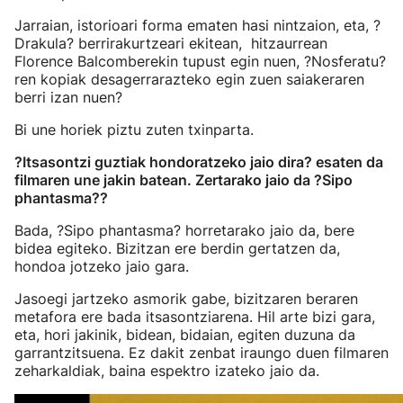
Jarraian, istorioari forma ematen hasi nintzaion, eta, ?
Drakula? berrirakurtzeari ekitean, hitzaurrean
Florence Balcomberekin tupust egin nuen, ?Nosferatu?
ren kopiak desagerrarazteko egin zuen saiakeraren
berri izan nuen?
Bi une horiek piztu zuten txinparta.
?Itsasontzi guztiak hondoratzeko jaio dira? esaten da
filmaren une jakin batean. Zertarako jaio da ?Sipo
phantasma??
Bada, ?Sipo phantasma? horretarako jaio da, bere
bidea egiteko. Bizitzan ere berdin gertatzen da,
hondoa jotzeko jaio gara.
Jasoegi jartzeko asmorik gabe, bizitzaren beraren
metafora ere bada itsasontziarena. Hil arte bizi gara,
eta, hori jakinik, bidean, bidaian, egiten duzuna da
garrantzitsuena. Ez dakit zenbat iraungo duen filmaren
zeharkaldiak, baina espektro izateko jaio da.