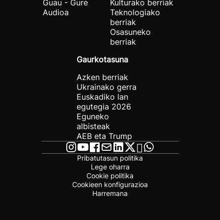
Guau - Gure
Kulturako berriak
Audioa
Teknologiako
berriak
Osasuneko
berriak
Gaurkotasuna
Azken berriak
Ukrainako gerra
Euskadiko lan
egutegia 2026
Eguneko
albisteak
AEB eta Trump
Pribatutasun politika
Lege oharra
Cookie politika
Cookieen konfigurazioa
Harremana