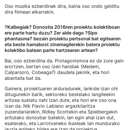
Oso musika ezberdinak dira, baina oso ondo gelditu
dira filmean elkarrekin.
?Kalbegiak? Donostia 2016ren proiektu kolektiboan
ere parte hartu duzu? Zer alde dago ?Sipo
phantasma? bezain proiektu pertsonal bat egitearen
eta beste hamabost zinemagilerekin batera proiektu
kolektibo batean parte hartzearen artean?
Bai, oso ezberdina da. Protagonismoa ez da zure gain
erortzen, bertan oso izen handiak (Medem,
Calparsoro, Cobeaga?) daudela jakinik, eta hori
abantaila bat da.
Gainera, proiektuaren arduradunek, lankide izan ohi
ditugunekin barik, sektoreko bestelako langileekin
aritzea sustatu nahi izan dute, eta hori ere oso ona
izan da. Nik Flavio Labiano argazkilaritza
zuzendariarekin, Ridley Scottekin eta Spielbergekin
aritutako donostiar batekin, lan egin ahal izan dut,
esaterako, eta Larrotxeneko ikasleak lan mundurako
jauzia egiteko bidea ere izan da proiektua.