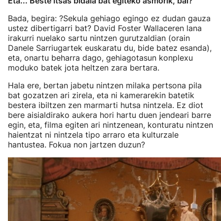
Eta... Beste itsas bidaia bat egiteko asmorik, bai?
Bada, begira: ?Sekula gehiago egingo ez dudan gauza
ustez dibertigarri bat? David Foster Wallaceren lana
irakurri nuelako sartu nintzen gurutzaldian (orain
Danele Sarriugartek euskaratu du, bide batez esanda),
eta, onartu beharra dago, gehiagotasun konplexu
moduko batek jota heltzen zara bertara.
Hala ere, bertan jabetu nintzen milaka pertsona pila
bat gozatzen ari zirela, eta ni kamerarekin batetik
bestera ibiltzen zen marmarti hutsa nintzela. Ez diot
bere aisialdirako aukera hori hartu duen jendeari barre
egin, eta, filma egiten ari nintzenean, konturatu nintzen
haientzat ni nintzela tipo arraro eta kulturzale
hantustea. Fokua non jartzen duzun?