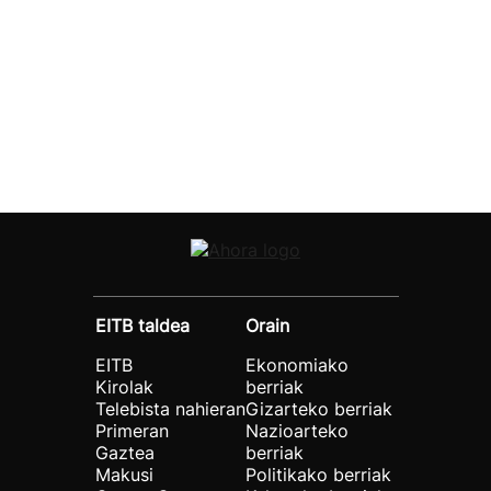
EITB taldea
Orain
EITB
Ekonomiako
Kirolak
berriak
Telebista nahieran
Gizarteko berriak
Primeran
Nazioarteko
Gaztea
berriak
Makusi
Politikako berriak