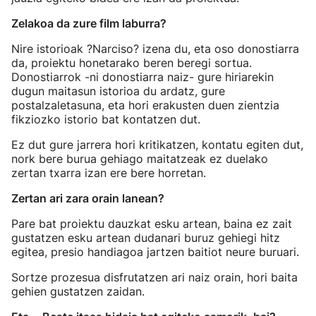
Zelakoa da zure film laburra?
Nire istorioak ?Narciso? izena du, eta oso donostiarra
da, proiektu honetarako beren beregi sortua.
Donostiarrok -ni donostiarra naiz- gure hiriarekin
dugun maitasun istorioa du ardatz, gure
postalzaletasuna, eta hori erakusten duen zientzia
fikziozko istorio bat kontatzen dut.
Ez dut gure jarrera hori kritikatzen, kontatu egiten dut,
nork bere burua gehiago maitatzeak ez duelako
zertan txarra izan ere bere horretan.
Zertan ari zara orain lanean?
Pare bat proiektu dauzkat esku artean, baina ez zait
gustatzen esku artean dudanari buruz gehiegi hitz
egitea, presio handiagoa jartzen baitiot neure buruari.
Sortze prozesua disfrutatzen ari naiz orain, hori baita
gehien gustatzen zaidan.