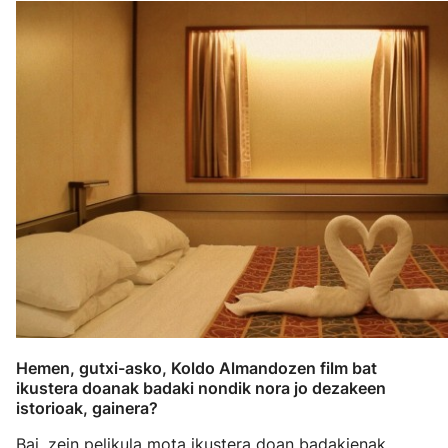
Hemen, gutxi-asko, Koldo Almandozen film bat
ikustera doanak badaki nondik nora jo dezakeen
istorioak, gainera?
Bai, zein pelikula mota ikustera doan badakienak