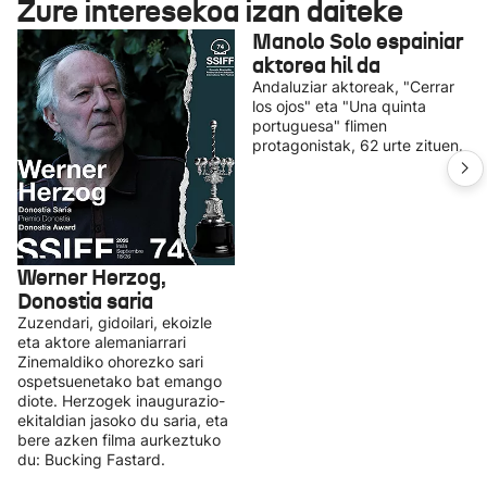
Zure interesekoa izan daiteke
Manolo Solo espainiar
aktorea hil da
Andaluziar aktoreak, "Cerrar
los ojos" eta "Una quinta
portuguesa" flimen
protagonistak, 62 urte zituen.
Werner Herzog,
Donostia saria
Zuzendari, gidoilari, ekoizle
eta aktore alemaniarrari
Zinemaldiko ohorezko sari
ospetsuenetako bat emango
diote. Herzogek inaugurazio-
ekitaldian jasoko du saria, eta
bere azken filma aurkeztuko
du: Bucking Fastard.