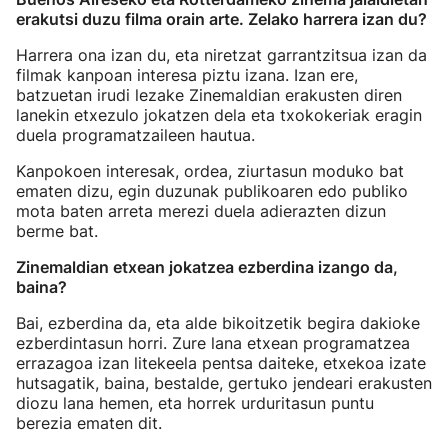
erakutsi duzu filma orain arte. Zelako harrera izan du?
Harrera ona izan du, eta niretzat garrantzitsua izan da
filmak kanpoan interesa piztu izana. Izan ere,
batzuetan irudi lezake Zinemaldian erakusten diren
lanekin etxezulo jokatzen dela eta txokokeriak eragin
duela programatzaileen hautua.
Kanpokoen interesak, ordea, ziurtasun moduko bat
ematen dizu, egin duzunak publikoaren edo publiko
mota baten arreta merezi duela adierazten dizun
berme bat.
Zinemaldian etxean jokatzea ezberdina izango da,
baina?
Bai, ezberdina da, eta alde bikoitzetik begira dakioke
ezberdintasun horri. Zure lana etxean programatzea
errazagoa izan litekeela pentsa daiteke, etxekoa izate
hutsagatik, baina, bestalde, gertuko jendeari erakusten
diozu lana hemen, eta horrek urduritasun puntu
berezia ematen dit.