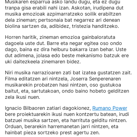
Musikaren esparrua asko landu dugu, eta ez dugu
tranpa gisa erabili nahi izan. Askotan, irudipena dut
musika emozioak azpimarratzeko soilik erabiltzen
dela zineman; pertsonaia bat negarrez ari denean
biolina sartzen da, adibidez, tristezia handitzeko.
Horren haritik, zineman emozioa gainbaloratuta
dagoela uste dut. Barre eta negar egitea oso ondo
dago, baina ez dira helburu bakarra izan behar. Uste
dut adimena, jolasa edo beste mekanismo batzuk ere
uki daitezkeela zinemaren bidez.
Niri musika narrazioaren zati bat izatea gustatzen zait.
Filma editatzen ari nintzela, Joserra Senperenaren
musikarekin probatzen hasi nintzen, oso gustukoa
baitut, eta, sartutakoan, ondo baino hobeto gelditzen
zela ikusi nuen.
Ignacio Bilbaoren zatiari dagokionez,
Rumano Power
bere proiektuarekin ikusi nuen kontzertu batean, irudi
batzuei musika sartzen, eta harrituta gelditu nintzen.
Orduan, berarekin harremanetan jarri nintzen, eta
hainbat pieza sortzeko prest agertu zen.