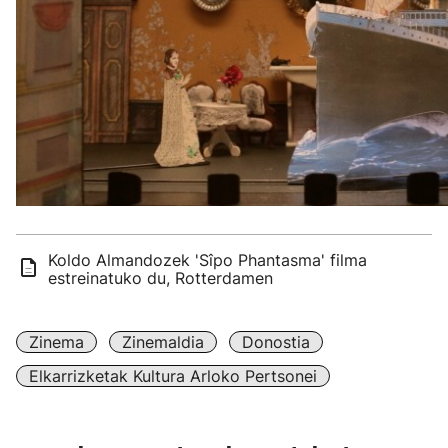
Koldo Almandozek 'Sîpo Phantasma' filma
estreinatuko du, Rotterdamen
Zinema
Zinemaldia
Donostia
Elkarrizketak Kultura Arloko Pertsonei