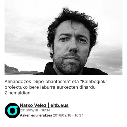
Almandozek "Sipo phantasma" eta "Kalebegiak"
proiektuko bere laburra aurkezten dihardu
Zinemaldian
Natxo Velez | eitb.eus
2016/09/18 - 16:34
Azken eguneratzea
2016/09/18 - 16:34