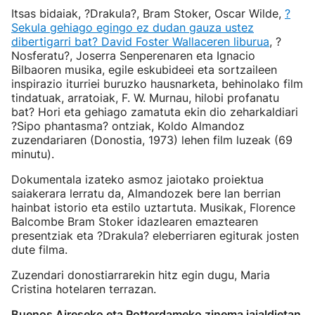
Itsas bidaiak, ?Drakula?, Bram Stoker, Oscar Wilde,
?
Sekula gehiago egingo ez dudan gauza ustez
dibertigarri bat? David Foster Wallaceren liburua
, ?
Nosferatu?, Joserra Senperenaren eta Ignacio
Bilbaoren musika, egile eskubideei eta sortzaileen
inspirazio iturriei buruzko hausnarketa, behinolako film
tindatuak, arratoiak, F. W. Murnau, hilobi profanatu
bat? Hori eta gehiago zamatuta ekin dio zeharkaldiari
?Sipo phantasma? ontziak, Koldo Almandoz
zuzendariaren (Donostia, 1973) lehen film luzeak (69
minutu).
Dokumentala izateko asmoz jaiotako proiektua
saiakerara lerratu da, Almandozek bere lan berrian
hainbat istorio eta estilo uztartuta. Musikak, Florence
Balcombe Bram Stoker idazlearen emaztearen
presentziak eta ?Drakula? eleberriaren egiturak josten
dute filma.
Zuzendari donostiarrarekin hitz egin dugu, Maria
Cristina hotelaren terrazan.
Buenos Aireseko eta Rotterdameko zinema jaialdietan