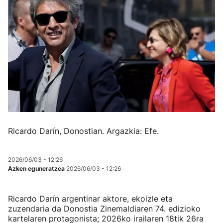
Ricardo Darín, Donostian. Argazkia: Efe.
2026/06/03 - 12:26
Azken eguneratzea
2026/06/03 - 12:26
Ricardo Darín argentinar aktore, ekoizle eta
zuzendaria da Donostia Zinemaldiaren 74. edizioko
kartelaren protagonista; 2026ko irailaren 18tik 26ra