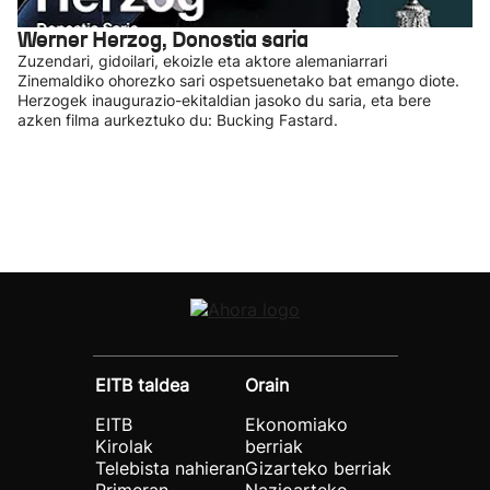
Werner Herzog, Donostia saria
Zuzendari, gidoilari, ekoizle eta aktore alemaniarrari
Zinemaldiko ohorezko sari ospetsuenetako bat emango diote.
Herzogek inaugurazio-ekitaldian jasoko du saria, eta bere
azken filma aurkeztuko du: Bucking Fastard.
EITB taldea
Orain
EITB
Ekonomiako
Kirolak
berriak
Telebista nahieran
Gizarteko berriak
Primeran
Nazioarteko