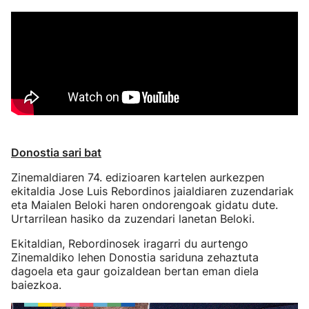
Donostia sari bat
Zinemaldiaren 74. edizioaren kartelen aurkezpen
ekitaldia Jose Luis Rebordinos jaialdiaren zuzendariak
eta Maialen Beloki haren ondorengoak gidatu dute.
Urtarrilean hasiko da zuzendari lanetan Beloki.
Ekitaldian, Rebordinosek iragarri du aurtengo
Zinemaldiko lehen Donostia sariduna zehaztuta
dagoela eta gaur goizaldean bertan eman diela
baiezkoa.