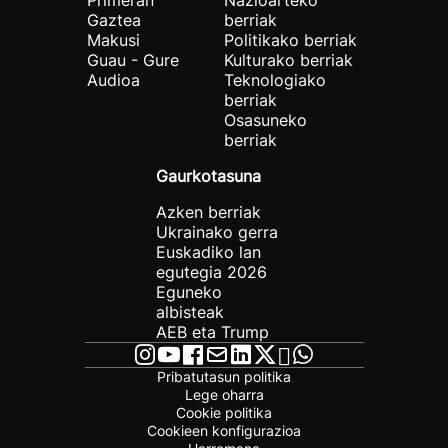
Gaztea
berriak
Makusi
Politikako berriak
Guau - Gure
Kulturako berriak
Audioa
Teknologiako
berriak
Osasuneko
berriak
Gaurkotasuna
Azken berriak
Ukrainako gerra
Euskadiko lan
egutegia 2026
Eguneko
albisteak
AEB eta Trump
Pribatutasun politika
Lege oharra
Cookie politika
Cookieen konfigurazioa