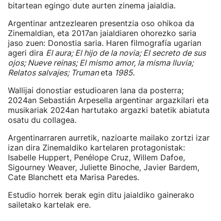
bitartean egingo dute aurten zinema jaialdia.
Argentinar antzezlearen presentzia oso ohikoa da
Zinemaldian, eta 2017an jaialdiaren ohorezko saria
jaso zuen: Donostia saria. Haren filmografía ugarian
ageri dira
El aura; El hijo de la novia; El secreto de sus
ojos; Nueve reinas; El mismo amor, la misma lluvia;
Relatos salvajes; Truman
eta
1985.
Wallijai donostiar estudioaren lana da posterra;
2024an Sebastián Arpesella argentinar argazkilari eta
musikariak 2024an hartutako argazki batetik abiatuta
osatu du collagea.
Argentinarraren aurretik, nazioarte mailako zortzi izar
izan dira Zinemaldiko kartelaren protagonistak:
Isabelle Huppert, Penélope Cruz, Willem Dafoe,
Sigourney Weaver, Juliette Binoche, Javier Bardem,
Cate Blanchett eta Marisa Paredes.
Estudio horrek berak egin ditu jaialdiko gainerako
sailetako kartelak ere.