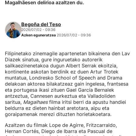
Magalhãesen delirioa azaltzen du.
Begoña del Teso
2026/07/02 - 09:36
Azken eguneratzea
2026/07/02 - 09:36
Filipinetako zinemagile apartenetan bikainena den Lav
Diazek sinatua, gure inguruetako autorerik
sailkaezinenetakoa dugun Albert Serrak ekoitzia,
kontinente askotan berdinik ez duen Artur Trotek
muntatua, Londresko School of Speech and Drama
delakoan aktorea bilakatzeaz gain ingelesa, frantsesa
eta portugesa ikasi zituen Gael García Bernalek
antzeztua, Cannesen aurkeztua eta Valladoliden
saritua,
Magalhaes
filma iritsi berri da apustu handiei
beldurra ez dieten hainbat aretotara, aipu eta
goraipamenak merezi dituzten horietakoetara.
Azaltzen du filmak Lope de Agirre, Fritzcarraldo,
Hernan Cortés, Diego de Ibarra eta Pascual de