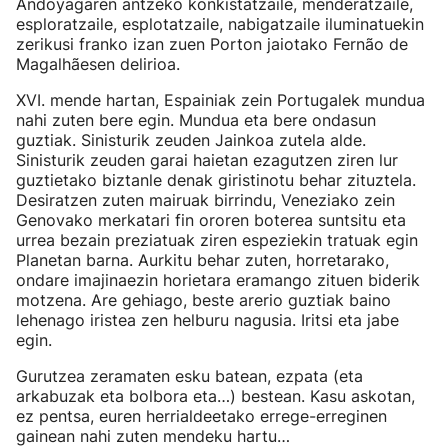
Andoyagaren antzeko konkistatzaile, menderatzaile,
esploratzaile, esplotatzaile, nabigatzaile iluminatuekin
zerikusi franko izan zuen Porton jaiotako Fernão de
Magalhãesen delirioa.
XVI. mende hartan, Espainiak zein Portugalek mundua
nahi zuten bere egin. Mundua eta bere ondasun
guztiak. Sinisturik zeuden Jainkoa zutela alde.
Sinisturik zeuden garai haietan ezagutzen ziren lur
guztietako biztanle denak giristinotu behar zituztela.
Desiratzen zuten mairuak birrindu, Veneziako zein
Genovako merkatari fin ororen boterea suntsitu eta
urrea bezain preziatuak ziren espeziekin tratuak egin
Planetan barna. Aurkitu behar zuten, horretarako,
ondare imajinaezin horietara eramango zituen biderik
motzena. Are gehiago, beste arerio guztiak baino
lehenago iristea zen helburu nagusia. Iritsi eta jabe
egin.
Gurutzea zeramaten esku batean, ezpata (eta
arkabuzak eta bolbora eta…) bestean. Kasu askotan,
ez pentsa, euren herrialdeetako errege-erreginen
gainean nahi zuten mendeku hartu…