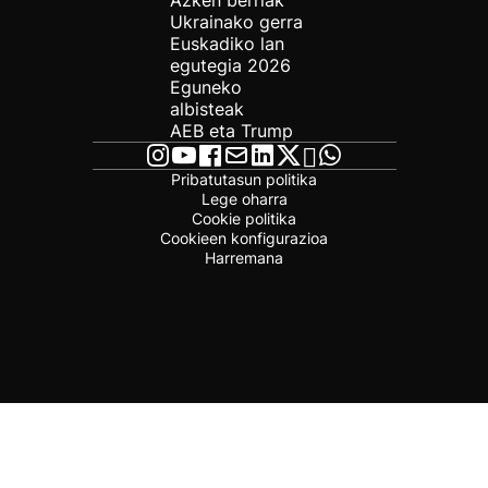
Azken berriak
Ukrainako gerra
Euskadiko lan
egutegia 2026
Eguneko
albisteak
AEB eta Trump
Pribatutasun politika
Lege oharra
Cookie politika
Cookieen konfigurazioa
Harremana