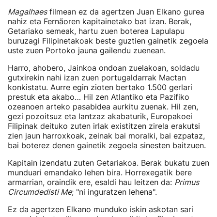
Magalhaes
filmean ez da agertzen Juan Elkano gurea
nahiz eta Fernãoren kapitainetako bat izan. Berak,
Getariako semeak, hartu zuen boterea Lapulapu
buruzagi Filipinetakoak beste guztien gainetik zegoela
uste zuen Portoko jauna gailendu zuenean.
Harro, ahobero, Jainkoa ondoan zuelakoan, soldadu
gutxirekin nahi izan zuen portugaldarrak Mactan
konkistatu. Aurre egin zioten bertako 1.500 gerlari
prestuk eta akabo… Hil zen Atlantiko eta Pazifiko
ozeanoen arteko pasabidea aurkitu zuenak. Hil zen,
gezi pozoitsuz eta lantzaz akabaturik, Europakoei
Filipinak deituko zuten irlak existitzen zirela erakutsi
zien jaun harroxkoak, zeinak bai moralki, bai ezpataz,
bai boterez denen gainetik zegoela sinesten baitzuen.
Kapitain izendatu zuten Getariakoa. Berak bukatu zuen
munduari emandako lehen bira. Horrexegatik bere
armarrian, oraindik ere, esaldi hau leitzen da:
Primus
Circumdedisti Me
; "ni inguratzen lehena".
Ez da agertzen Elkano munduko iskin askotan sari