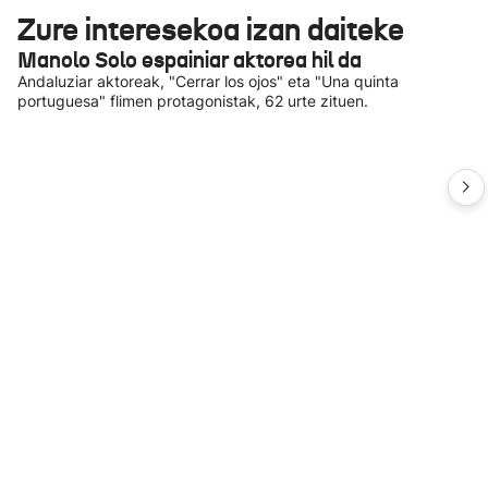
Zure interesekoa izan daiteke
Manolo Solo espainiar aktorea hil da
Andaluziar aktoreak, "Cerrar los ojos" eta "Una quinta
portuguesa" flimen protagonistak, 62 urte zituen.