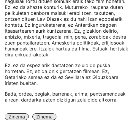
nagusiak lortu dituen soinuak eraikitako film honetan.
Ez, ez da ahazte konturik. Muturreko iraupena duten
pelikuletan denbora maisuki erabiltzen, taxutzen,
ontzen dituen Lav Diazek ez du nahi izan epopeiarik
kontatu. Ez Inguruketarena, ez Antartikan dagoen
itsasartearen aurkikuntzarena. Ez, gizakion delirio,
anbizio, mixeria, tragedia, min, pena, zorabioak desira
zuen pantailaratzen. Ameskeria politikoak, erlijiosoak,
humanoak ere. Itzalek hartua da filma. Estuak, hertsiak
dira enkoadraketak.
Ez, ez da espeziarik dastatzen zeluloide puska
horretan. Ez, ez da onik gertatzen filmean. Ez,
Getariako semea ez da ez Sevillara ez Gipuzkoara
iristen bueltan.
Bada, ordea, begiak, barrenak, arima, pentsamenduak
airean, dardarka uzten dizkigun zeluloide altxorra.
Zinema
Zinema