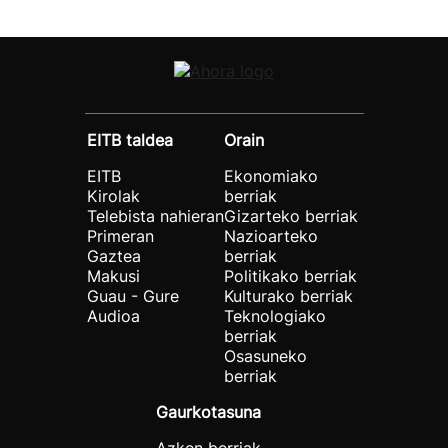
EITB taldea
Orain
EITB
Ekonomiako
Kirolak
berriak
Telebista nahieran
Gizarteko berriak
Primeran
Nazioarteko
Gaztea
berriak
Makusi
Politikako berriak
Guau - Gure
Kulturako berriak
Audioa
Teknologiako
berriak
Osasuneko
berriak
Gaurkotasuna