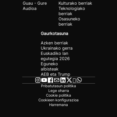
Guau - Gure
Kulturako berriak
Audioa
Teknologiako
berriak
Osasuneko
berriak
Gaurkotasuna
Azken berriak
Ukrainako gerra
Euskadiko lan
egutegia 2026
Eguneko
albisteak
AEB eta Trump
Pribatutasun politika
Lege oharra
Cookie politika
Cookieen konfigurazioa
Harremana