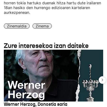
horren tokia hartuko duenak hitza hartu dute irailaren
18an hasiko den hurrengo edizioaren kartelaren
aurkezpenean.
Zinemaldia
Zinema
Zure interesekoa izan daiteke
Werner Herzog, Donostia saria