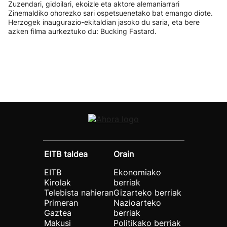
Zuzendari, gidoilari, ekoizle eta aktore alemaniarrari
Zinemaldiko ohorezko sari ospetsuenetako bat emango diote.
Herzogek inaugurazio-ekitaldian jasoko du saria, eta bere
azken filma aurkeztuko du: Bucking Fastard.
EITB taldea
Orain
EITB
Ekonomiako
Kirolak
berriak
Telebista nahieran
Gizarteko berriak
Primeran
Nazioarteko
Gaztea
berriak
Makusi
Politikako berriak