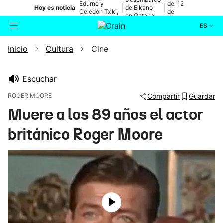
Edurne y
del 12
|
|
Hoy es noticia
de Elkano
Celedón Txiki,
de
en Getaria
en directo
agosto
ES
Inicio
Cultura
Cine
Actualidad
Buscador
Política
Escuchar
ROGER MOORE
Compartir
Guardar
Cultura
Muere a los 89 años el actor
británico Roger Moore
Ikusmiran
Eguraldia