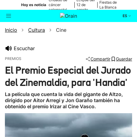
Fiestas de
|
|
Hoy es noticia
cáncer
12 de
La Blanca
colorrectal
agosto
ES
Inicio
Cultura
Cine
Actualidad
Buscador
Política
Escuchar
PREMIOS
Compartir
Guardar
Cultura
El Premio Especial del Jurado
del Zinemaldia, para 'Handia'
Ikusmiran
La película que cuenta la vida del gigante de Altzo,
Eguraldia
dirigido por Aitor Arregi y Jon Garaño también ha
obtenido el premio Irizar al Cine Vasco.