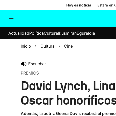
Hoy es noticia
Estafa en 
Actualidad
Política
Cul
Actualidad
Política
Cultura
Ikusmiran
Eguraldia
Sociedad
Elecciones
Economía
Inicio
Cultura
Cine
Internacional
Escuchar
PREMIOS
David Lynch, Lina
Oscar honorífico
Además, la actriz Geena Davis recibirá el premio