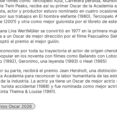
 de filmes como Terciopelo Azul, Carretera perdida, Mulhol
ie Twin Peaks, recibe así su primer Oscar de la Academia a 
ista, actor y productor estuvo nominado en cuatro ocasion
 por sus trabajos en El hombre elefante (1980), Terciopelo 
e (2001) y otra como mejor guionista por el libreto de este 
iana Lina WertMüller se convirtió en 1977 en la primera muje
 a un Oscar de mejor dirección por el filme Pascualino Sie
optó al premio al mejor guión.
conocido por toda su trayectoria el actor de origen chero
popular en los noventa con filmes como Bailando con Lobos
o (1992), Geronimo, una leyenda (1993) o Heat (1995)
r su parte, recibirá el premio Jean Hersholt, una distinción
a Academia para reconocer la labor humanitaria de las estre
de la industria. La actriz ya tiene un Oscar de mejor actriz
l turista accidental (1988) y fue nominada como mejor actr
cinta Thelma & Louise (1991).
mios Oscar 2026