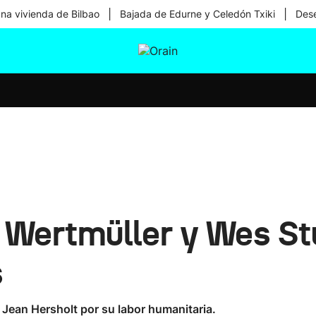
|
|
una vivienda de Bilbao
Bajada de Edurne y Celedón Txiki
Dese
tura
Ikusmiran
Egural
Salud
Tecnología
 Wertmüller y Wes Stu
s
 Jean Hersholt por su labor humanitaria.