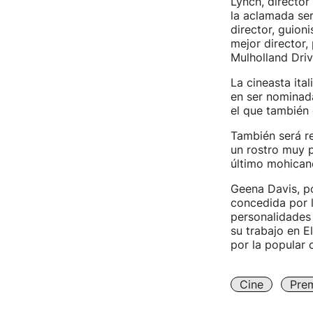
Lynch, director
la aclamada ser
director, guion
mejor director,
Mulholland Driv
La cineasta ital
en ser nominada
el que también 
También será re
un rostro muy 
último mohican
Geena Davis, po
concedida por l
personalidades 
su trabajo en E
por la popular 
Cine
Pre