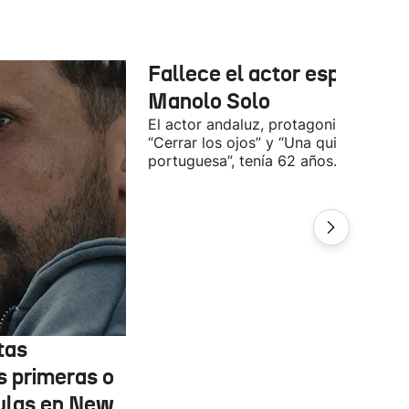
Fallece el actor español
Manolo Solo
El actor andaluz, protagonista de
“Cerrar los ojos” y “Una quinta
portuguesa”, tenía 62 años.
tas
s primeras o
ulas en New