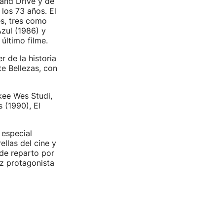
land Drive y de
los 73 años. El
es, tres como
Azul (1986) y
último filme.
r de la historia
te Bellezas, con
kee Wes Studi,
 (1990), El
 especial
llas del cine y
 de reparto por
iz protagonista