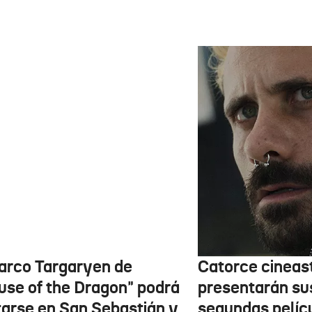
barco Targaryen de
Catorce cineas
use of the Dragon" podrá
presentarán su
itarse en San Sebastián y
segundas pelíc