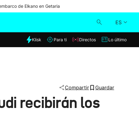
mbarco de Elkano en Getaria
ES
dia
Klisk
Para ti
Directos
Lo último
Klisk
Directos
Para ti
Compartir
Guardar
di recibirán los
Lo último