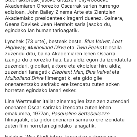
Akademiaren Ohorezko Oscarrak sarien hurrengo
edizioan, John Bailey Zinema Arte eta Zientzien
Akademiako presidenteak iragarri duenez. Gainera,
Geena Davisek Jean Hersholt saria jasoko du,
egindako lan humanitarioagatik.
Lynchek (73 urte), besteak beste,
Blue Velvet
,
Lost
Highway
,
Mulholland Dirve
eta
Twin Peaks
telesaila
zuzendu ditu, baina Akademiaren lehen Oscarra
izango du ohorezko hau. Lau aldiz egon da izendatuta
zuzendari, gidoilari, aktore eta ekoizlea; hiru aldiz,
zuzendari lanagatik
Elephant Man
,
Blue Velvet
eta
Mulholland Drive
filmengatik, eta gidoigile
onenarentzako sarirako ere izendatu zuten azken
horretan egindako lanari esker.
Lina Wertmuller italiar zinemagilea izan zen zuzendari
onenaren Oscar sarirako izendatu zuten lehen
emakumea, 1977an,
Pasqualino Settebellezze
filmagatik, eta gidoi onenaren sarirako ere izendatu
zuten film horretan egindako lanagatik.
Halaber, Wes Studi jatorri txerokiko aktorea oso