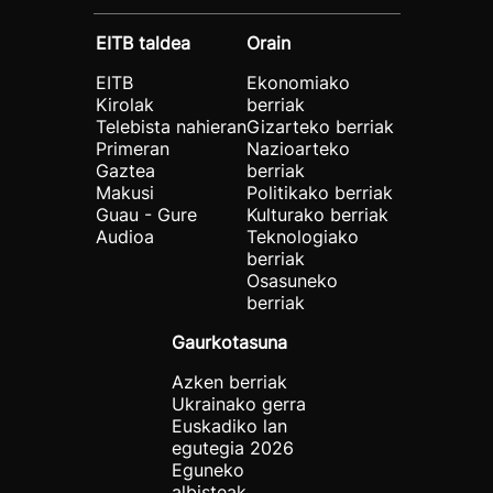
EITB taldea
Orain
EITB
Ekonomiako
Kirolak
berriak
Telebista nahieran
Gizarteko berriak
Primeran
Nazioarteko
Gaztea
berriak
Makusi
Politikako berriak
Guau - Gure
Kulturako berriak
Audioa
Teknologiako
berriak
Osasuneko
berriak
Gaurkotasuna
Azken berriak
Ukrainako gerra
Euskadiko lan
egutegia 2026
Eguneko
albisteak