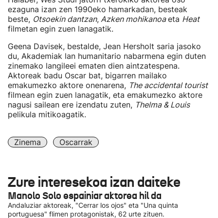
ezaguna izan zen 1990eko hamarkadan, besteak
beste,
Otsoekin dantzan
,
Azken mohikanoa
eta
Heat
filmetan egin zuen lanagatik.
Geena Davisek, bestalde, Jean Hersholt saria jasoko
du, Akademiak lan humanitario nabarmena egin duten
zinemako langileei ematen dien aintzatespena.
Aktoreak badu Oscar bat, bigarren mailako
emakumezko aktore onenarena,
The accidental tourist
filmean egin zuen lanagatik, eta emakumezko aktore
nagusi sailean ere izendatu zuten,
Thelma & Louis
pelikula mitikoagatik.
Zinema
Oscarrak
Zure interesekoa izan daiteke
Manolo Solo espainiar aktorea hil da
Andaluziar aktoreak, "Cerrar los ojos" eta "Una quinta
portuguesa" flimen protagonistak, 62 urte zituen.