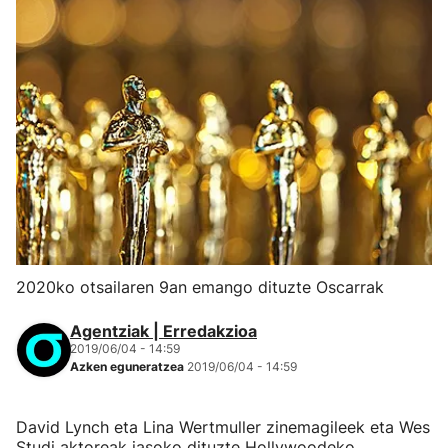
2020ko otsailaren 9an emango dituzte Oscarrak
Agentziak | Erredakzioa
2019/06/04 - 14:59
Azken eguneratzea
2019/06/04 - 14:59
David Lynch eta Lina Wertmuller zinemagileek eta Wes
Studi aktoreak jasoko dituzte Hollywoodeko