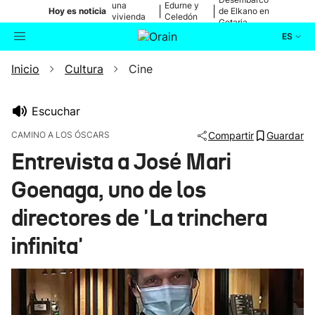
una
Edurne y
|
|
Hoy es noticia
de Elkano en
vivienda
Celedón
Getaria
de Bilbao
Txiki
ES
Inicio
Cultura
Cine
Actualidad
Buscador
Política
Escuchar
CAMINO A LOS ÓSCARS
Compartir
Guardar
Cultura
Entrevista a José Mari
Goenaga, uno de los
Ikusmiran
directores de 'La trinchera
Eguraldia
infinita'