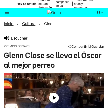
compases
|
|
Hoy es noticia
de San
altas y
de La
Sebastián
tormentas
Blanca
ES
Inicio
Cultura
Cine
Actualidad
Buscador
Política
Escuchar
PREMIOS ÓSCARS
Compartir
Guardar
Cultura
Glenn Close se lleva el Óscar
al mejor perreo
Ikusmiran
Eguraldia