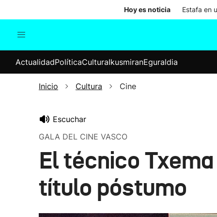
Hoy es noticia
Estafa en 
Actualidad
Política
Cul
Actualidad
Política
Cultura
Ikusmiran
Eguraldia
Sociedad
Elecciones
Economía
Inicio
Cultura
Cine
Internacional
Escuchar
GALA DEL CINE VASCO
El técnico Txema 
título póstumo