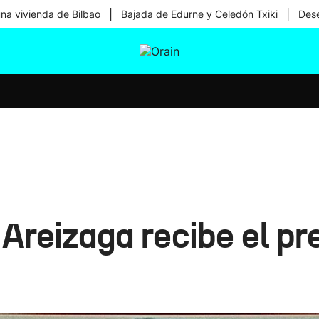
|
|
una vivienda de Bilbao
Bajada de Edurne y Celedón Txiki
Dese
tura
Ikusmiran
Egural
Salud
Tecnología
Areizaga recibe el pr