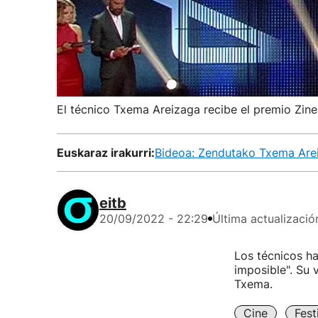
El técnico Txema Areizaga recibe el premio Zine
Euskaraz irakurri:
Bideoa: Zendutako Txema Areiz
eitb
20/09/2022 - 22:29
Última actualizació
Los técnicos ha
imposible". Su 
Txema.
Cine
Fest