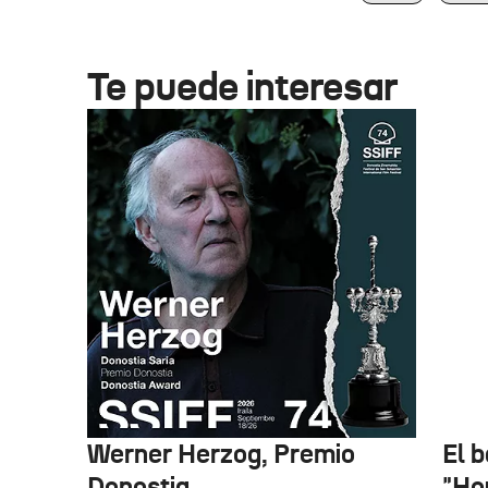
Te puede interesar
Werner Herzog, Premio
El 
Donostia
"Ho