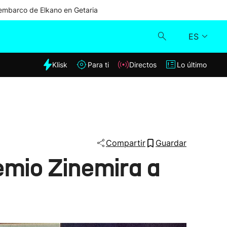
mbarco de Elkano en Getaria
ES
dia
Klisk
Para ti
Directos
Lo último
Klisk
Directos
Para ti
Compartir
Guardar
emio Zinemira a
Lo último