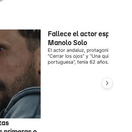
Fallece el actor español
Manolo Solo
El actor andaluz, protagonista de
“Cerrar los ojos” y “Una quinta
portuguesa”, tenía 62 años.
tas
s primeras o