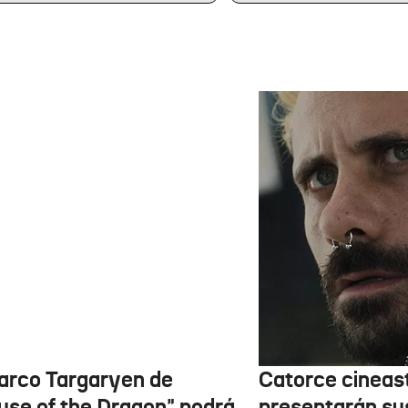
barco Targaryen de
Catorce cineas
use of the Dragon" podrá
presentarán su