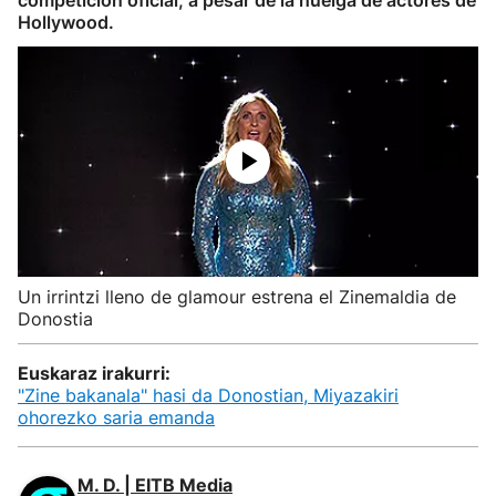
competición oficial, a pesar de la huelga de actores de
Hollywood.
Un irrintzi lleno de glamour estrena el Zinemaldia de
Donostia
Euskaraz irakurri:
"Zine bakanala" hasi da Donostian, Miyazakiri
ohorezko saria emanda
M. D. | EITB Media