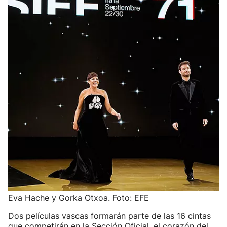
Eva Hache y Gorka Otxoa. Foto: EFE
Dos películas vascas formarán parte de las 16 cintas
que competirán en la Sección Oficial, el corazón del