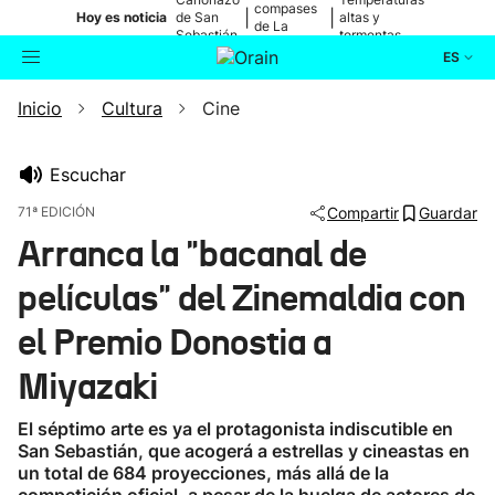
compases
|
|
Hoy es noticia
de San
altas y
de La
Sebastián
tormentas
Blanca
ES
Inicio
Cultura
Cine
Actualidad
Buscador
Política
Escuchar
71ª EDICIÓN
Compartir
Guardar
Cultura
Arranca la "bacanal de
películas" del Zinemaldia con
Ikusmiran
el Premio Donostia a
Eguraldia
Miyazaki
El séptimo arte es ya el protagonista indiscutible en
San Sebastián, que acogerá a estrellas y cineastas en
un total de 684 proyecciones, más allá de la