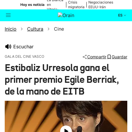
Crisis
Negociaciones
|
|
Hoy es noticia
en
migratoria
EEUU-Irán
Vitoria-
Gasteiz
ES
Inicio
Cultura
Cine
Actualidad
Buscador
Política
Escuchar
GALA DEL CINE VASCO
Compartir
Guardar
Cultura
Estibaliz Urresola gana el
primer premio Egile Berriak,
Ikusmiran
de la mano de EITB
Eguraldia