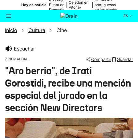
Celedón en
|
|
Hoy es noticia
Pirata de
portuguesas
Vitoria-
Donostia
en las playas
Gasteiz
ES
Inicio
Cultura
Cine
Actualidad
Buscador
Política
Escuchar
ZINEMALDIA
Compartir
Guardar
Cultura
"Aro berria", de Irati
Gorostidi, recibe una mención
Ikusmiran
especial del jurado en la
Eguraldia
sección New Directors