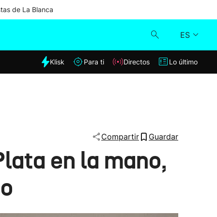
stas de La Blanca
ES
dia
Klisk
Para ti
Directos
Lo último
Klisk
Directos
Para ti
Compartir
Guardar
lata en la mano,
Lo último
do