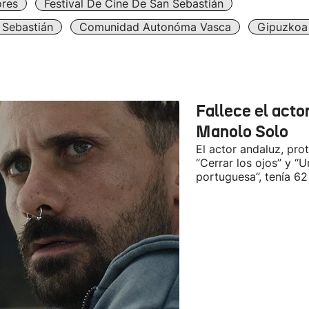
ores
Festival De Cine De San Sebastián
 Sebastián
Comunidad Autonóma Vasca
Gipuzkoa
Fallece el acto
Manolo Solo
El actor andaluz, pro
“Cerrar los ojos” y “U
portuguesa”, tenía 62