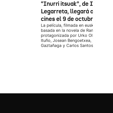
“Inurri itsuak”, de Igor
Legarreta, llegará a los
cines el 9 de octubre
La película, filmada en euskera, está
basada en la novela de Ramiro Pinilla
protagonizada por Urko Olazabal, Itz
Ituño, Josean Bengoetxea, Miren
Gaztañaga y Carlos Santos.