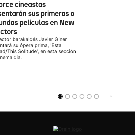
orce cineastas
sentarán sus primeras o
undas películas en New
ectors
rector barakaldés Javier Giner
ntará su ópera prima, 'Esta
ad/This Solitude', en esta sección
inemaldia.