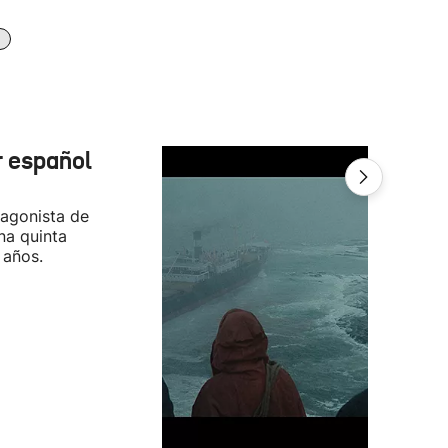
r español
tagonista de
na quinta
 años.