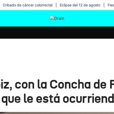
|
|
Cribado de cáncer colorrectal
Eclipse del 12 de agosto
Fie
tura
Ikusmiran
Egural
Salud
Tecnología
z, con la Concha de P
 que le está ocurrien