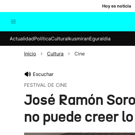
Hoy es noticia
Actualidad
Política
Cul
Actualidad
Política
Cultura
Ikusmiran
Eguraldia
Sociedad
Elecciones
Economía
Inicio
Cultura
Cine
Internacional
Escuchar
FESTIVAL DE CINE
José Ramón Soroi
no puede creer lo