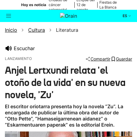
Fiestas de
|
|
Hoy es noticia
cáncer
12 de
La Blanca
colorrectal
agosto
ES
Inicio
Cultura
Literatura
Actualidad
Buscador
Política
Escuchar
LANZAMIENTO
Compartir
Guardar
Cultura
Anjel Lertxundi relata 'el
otoño de la vida' en su nueva
Ikusmiran
novela, 'Zu'
Eguraldia
El escritor oriotarra presenta hoy la novela “Zu”. La
encargada de publicar la última obra del autor de
“Otto Pette”, “Hamaseigarrenean aidanez” o
“Eskarmentuaren paperak” es la editorial Erein.