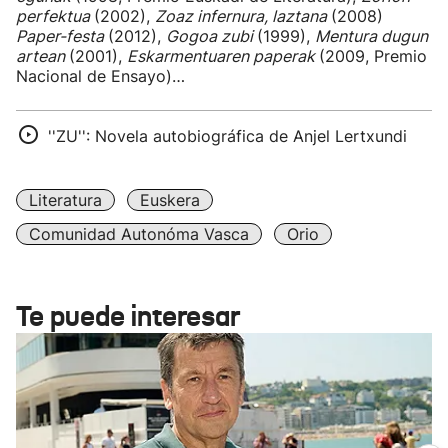
perfektua
(2002),
Zoaz infernura, laztana
(2008)
Paper-festa
(2012),
Gogoa zubi
(1999),
Mentura dugun
artean
(2001),
Eskarmentuaren paperak
(2009, Premio
Nacional de Ensayo)…
''ZU'': Novela autobiográfica de Anjel Lertxundi
Literatura
Euskera
Comunidad Autonóma Vasca
Orio
Te puede interesar