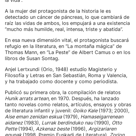
la vida”.
A la mujer del protagonista de la historia le es
detectado un cáncer de páncreas, lo que cambiará de
raíz las vidas de ambos, los empujará a una existencia
“mucho más humilde, real, intensa, triste y abatida”.
En esa nueva dimensión vital, el protagonista buscará
refugio en la literatura, en “La montaña mágica” de
Thomas Mann, en “La Peste” de Albert Camus o en los
libros de Susan Sontag.
Anjel Lertxundi (Orio, 1948) estudío Magisterio y
Filosofía y Letras en San Sebastián, Roma y Valencia,
y ha trabajado como docente y como periodista.
Publicó su primera obra, la compilación de relatos
Hunik arrats artean,
en 1970. Después, ha lanzado
tanto novelas como relatos, artículos, ensayos y obras
de literatura infantil y juvenil:
Goiko Kale
(1973; 2000),
Aise eman zenidan eskua
(1979),
Hamaseigarrenean
aidanez
(1983),
Lurrak berdinduko nau
(1990),
Otto
Pette
(1994),
Azkenaz beste
(1996),
Argizariaren
egunak
(1998, Premio Euskadi de Literatura),
Zorion