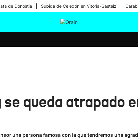
|
|
rata de Donostia
Subida de Celedón en Vitoria-Gasteiz
Carabe
tura
Ikusmiran
Egural
Salud
Tecnología
se queda atrapado e
ensor una persona famosa con la que tendremos una agra