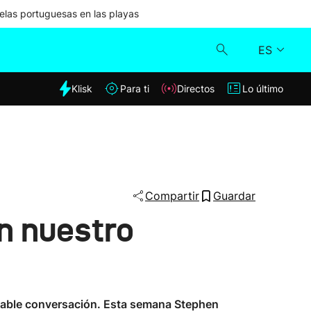
las portuguesas en las playas
ES
dia
Klisk
Para ti
Directos
Lo último
Klisk
Directos
Para ti
Compartir
Guardar
n nuestro
Lo último
dable conversación. Esta semana Stephen