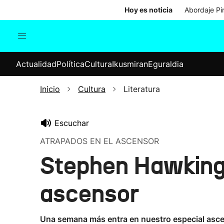
Hoy es noticia
Abordaje Pi
Actualidad
Política
Cul
Actualidad
Política
Cultura
Ikusmiran
Eguraldia
Sociedad
Elecciones
Economía
Inicio
Cultura
Literatura
Internacional
Escuchar
ATRAPADOS EN EL ASCENSOR
Stephen Hawking 
ascensor
Una semana más entra en nuestro especial asc