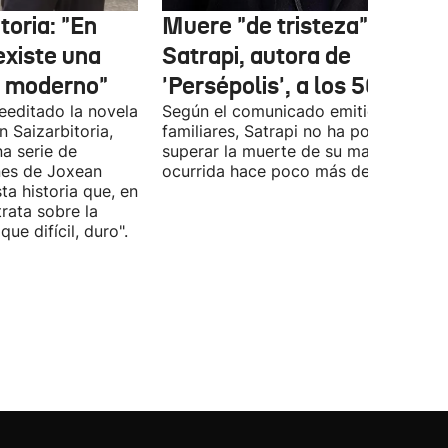
oria: "En
Muere "de tristeza" Marja
existe una
Satrapi, autora de
r moderno"
'Persépolis', a los 56 años
reeditado la novela
Según el comunicado emitido por sus
 Saizarbitoria,
familiares, Satrapi no ha podido
a serie de
superar la muerte de su marido,
ones de Joxean
ocurrida hace poco más de un año.
 historia que, en
rata sobre la
ue difícil, duro".