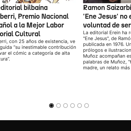
ditorial bilbaína
Ramon Saizarbit
iberri, Premio Nacional
'Ene Jesus' no 
añol a la Mejor Labor
voluntad de se
orial Cultural
La editorial Erein ha 
"Ene Jesus", de Ramón
erri, con 25 años de existencia, ve
publicada en 1976. Un
nguida “su inestimable contribución
prólogos e ilustraci
evar el cómic a categoría de alta
Muñoz acompañan esta
tura”.
palabras de Muñoz, "t
madre, un relato más q