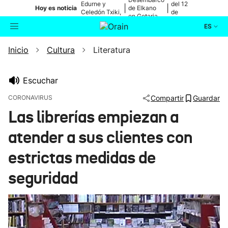
Edurne y
del 12
|
|
Hoy es noticia
de Elkano
Celedón Txiki,
de
en Getaria
en directo
agosto
ES
Inicio
Cultura
Literatura
Actualidad
Buscador
Política
Escuchar
CORONAVIRUS
Compartir
Guardar
Cultura
Las librerías empiezan a
atender a sus clientes con
Ikusmiran
estrictas medidas de
Eguraldia
seguridad