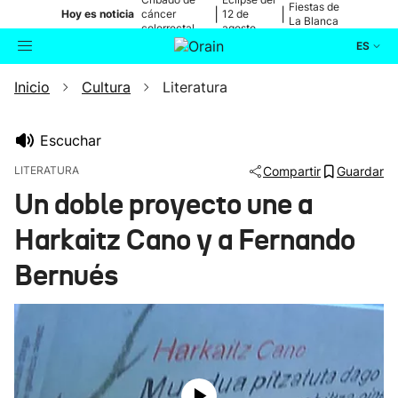
Fiestas de
|
|
Hoy es noticia
cáncer
12 de
La Blanca
colorrectal
agosto
ES
Inicio
Cultura
Literatura
Actualidad
Buscador
Política
Escuchar
LITERATURA
Compartir
Guardar
Cultura
Un doble proyecto une a
Harkaitz Cano y a Fernando
Ikusmiran
Bernués
Eguraldia