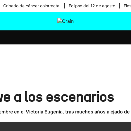
|
|
Cribado de cáncer colorrectal
Eclipse del 12 de agosto
Fie
tura
Ikusmiran
Egural
Salud
Tecnología
ve a los escenarios
iembre en el Victoria Eugenia, tras muchos años alejado de 