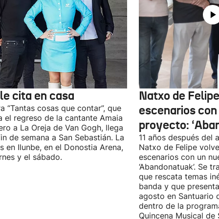
le cita en casa
Natxo de Felipe
ra “Tantas cosas que contar”, que
escenarios con
 el regreso de la cantante Amaia
proyecto: ‘Aba
ro a La Oreja de Van Gogh, llega
fin de semana a San Sebastián. La
11 años después del a
es en Ilunbe, en el Donostia Arena,
Natxo de Felipe volve
ernes y el sábado.
escenarios con un nu
‘Abandonatuak’. Se tr
que rescata temas iné
banda y que presenta
agosto en Santuario 
dentro de la program
Quincena Musical de 