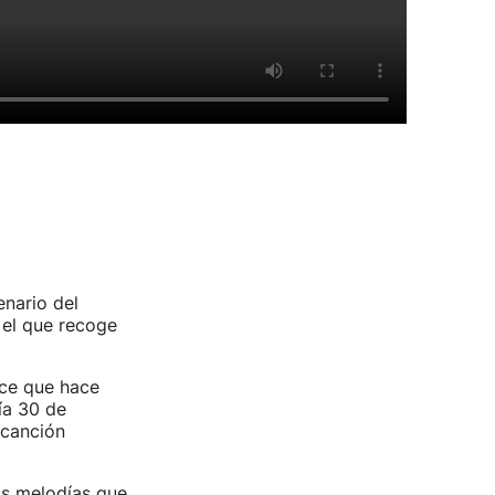
enario del
 el que recoge
ice que hace
ía 30 de
 canción
as melodías que