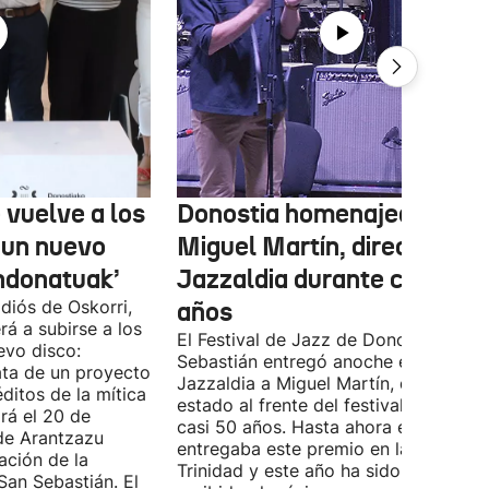
 vuelve a los
Donostia homenajea a
 un nuevo
Miguel Martín, director del
ndonatuak’
Jazzaldia durante casi 50
diós de Oskorri,
años
rá a subirse a los
El Festival de Jazz de Donostia-San
evo disco:
Sebastián entregó anoche el premio
ata de un proyecto
Jazzaldia a Miguel Martín, quien ha
ditos de la mítica
estado al frente del festival durante
rá el 20 de
casi 50 años. Hasta ahora era él quie
de Arantzazu
entregaba este premio en la Plaza de 
ación de la
Trinidad y este año ha sido él quien h
San Sebastián. El