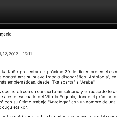
ugenia
9/12/2012 - 15:11
rka Knörr presentará el próximo 30 de diciembre en el esc
a donostiarra su nuevo trabajo discográfico "Antologia", en
más emblemáticas, desde "Txalaparta" a "Araba".
que no ofrece un concierto en solitario y el recuerdo le d
 a este escenario del Vitoria Eugenia, donde el próximo d
rá con su último trabajo "Antología" con un nombre de una
z dugu etsiko".
ar hace 40 años, activista guitarra en mano, mezclaba es