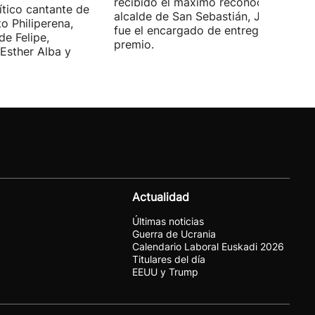
recibido el máximo reconocimiento. E
ítico cantante de
alcalde de San Sebastián, Jon Insausti
o Philiperena,
fue el encargado de entregarle el
de Felipe,
premio.
Esther Alba y
Actualidad
Últimas noticias
Guerra de Ucrania
Calendario Laboral Euskadi 2026
Titulares del día
EEUU y Trump