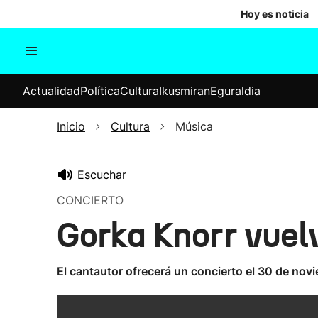
Hoy es noticia
Actualidad
Política
Cul
Actualidad
Política
Cultura
Ikusmiran
Eguraldia
Sociedad
Elecciones
Economía
Inicio
Cultura
Música
Internacional
Escuchar
CONCIERTO
Gorka Knorr vuel
El cantautor ofrecerá un concierto el 30 de nov