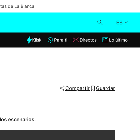
stas de La Blanca
ES
dia
Klisk
Para ti
Directos
Lo último
Klisk
Directos
Para ti
Compartir
Guardar
Lo último
los escenarios.