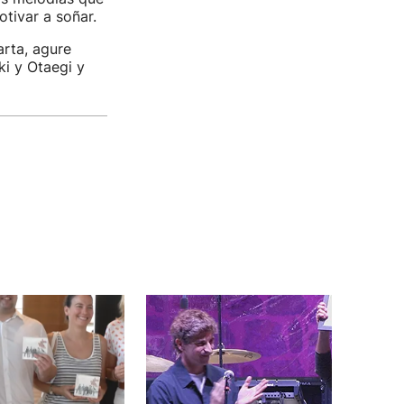
tivar a soñar.
arta, agure
ki y Otaegi y