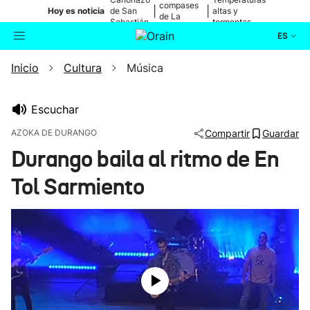
compases
|
|
Hoy es noticia
de San
altas y
de La
Sebastián
tormentas
Blanca
ES
Inicio
Cultura
Música
Actualidad
Buscador
Política
Escuchar
AZOKA DE DURANGO
Compartir
Guardar
Cultura
Durango baila al ritmo de En
Tol Sarmiento
Ikusmiran
Eguraldia