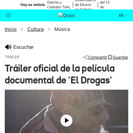
Edurne y
del 12
|
|
Hoy es noticia
de Elkano
Celedón Txiki,
de
en Getaria
en directo
agosto
ES
Inicio
Cultura
Música
Actualidad
Buscador
Política
Escuchar
TRÁILER
Compartir
Guardar
Cultura
Tráiler oficial de la película
documental de 'El Drogas'
Ikusmiran
Eguraldia