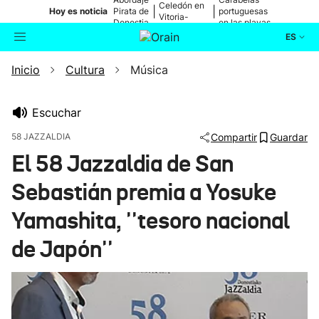
Celedón en
|
|
Hoy es noticia
Pirata de
portuguesas
Vitoria-
Donostia
en las playas
Gasteiz
ES
Inicio
Cultura
Música
Actualidad
Buscador
Política
Escuchar
58 JAZZALDIA
Compartir
Guardar
Cultura
El 58 Jazzaldia de San
Sebastián premia a Yosuke
Ikusmiran
Yamashita, ''tesoro nacional
Eguraldia
de Japón''