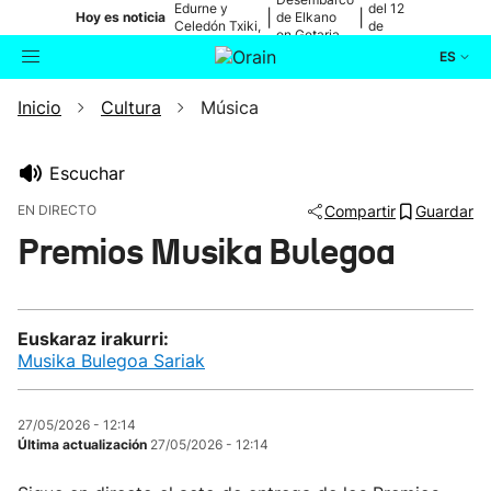
Edurne y
del 12
|
|
Hoy es noticia
de Elkano
Celedón Txiki,
de
en Getaria
en directo
agosto
ES
Inicio
Cultura
Música
Actualidad
Buscador
Política
Escuchar
EN DIRECTO
Compartir
Guardar
Cultura
Premios Musika Bulegoa
Ikusmiran
Euskaraz irakurri:
La emisión ha expirado.
Eguraldia
Musika Bulegoa Sariak
27/05/2026 - 12:14
Última actualización
27/05/2026 - 12:14