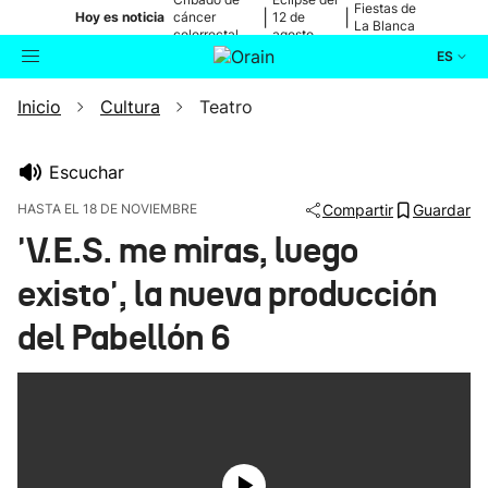
Fiestas de
|
|
Hoy es noticia
cáncer
12 de
La Blanca
colorrectal
agosto
ES
Inicio
Cultura
Teatro
Actualidad
Buscador
Política
Escuchar
HASTA EL 18 DE NOVIEMBRE
Compartir
Guardar
Cultura
'V.E.S. me miras, luego
existo', la nueva producción
Ikusmiran
del Pabellón 6
Eguraldia