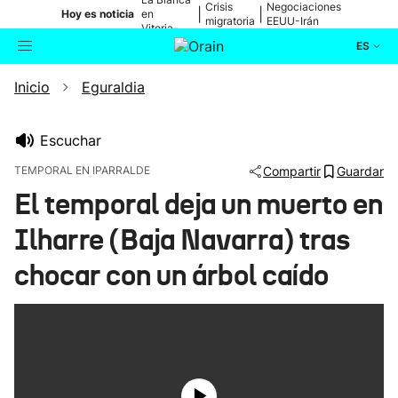
Crisis
Negociaciones
|
|
Hoy es noticia
en
migratoria
EEUU-Irán
Vitoria-
Gasteiz
ES
Inicio
Eguraldia
Actualidad
Buscador
Política
Escuchar
TEMPORAL EN IPARRALDE
Compartir
Guardar
Cultura
El temporal deja un muerto en
Ilharre (Baja Navarra) tras
Ikusmiran
chocar con un árbol caído
Eguraldia